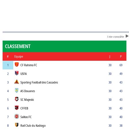
Liste complète
CLASSEMENT
#
Equipe
J
P
1
CF Rahimo FC
30
69
2
USFA
30
49
3
Sporting Football des Cascades
30
43
4
AS Douanes
30
43
5
SC Majestic
30
43
6
CFFEB
30
40
7
Salitas FC
30
40
8
Rail Club du Kadiogo
30
38