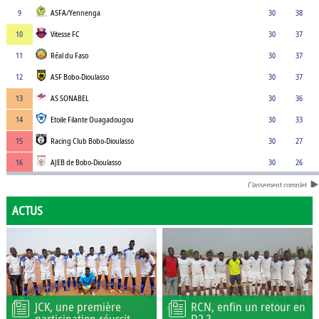
9
ASFA/Yennenga
30
38
10
Vitesse FC
30
37
11
Réal du Faso
30
37
12
ASF Bobo-Dioulasso
30
37
13
AS SONABEL
30
36
14
Etoile Filante Ouagadougou
30
33
15
Racing Club Bobo-Dioulasso
30
27
16
AJEB de Bobo-Dioulasso
30
26
Classement complet
ACTUS
JCK, une première
RCN, enfin un retour en
participation réussit
D2 ?