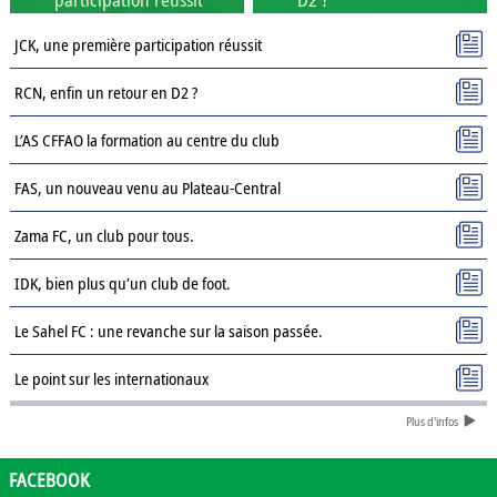
JCK, une première participation réussit
RCN, enfin un retour en D2 ?
L’AS CFFAO la formation au centre du club
FAS, un nouveau venu au Plateau-Central
Zama FC, un club pour tous.
IDK, bien plus qu’un club de foot.
Le Sahel FC : une revanche sur la saison passée.
Le point sur les internationaux
Plus d'infos
Présentation des clubs de D3 : AJSD
Présentation des clubs de D3 : ASPC Tenkodogo
FACEBOOK