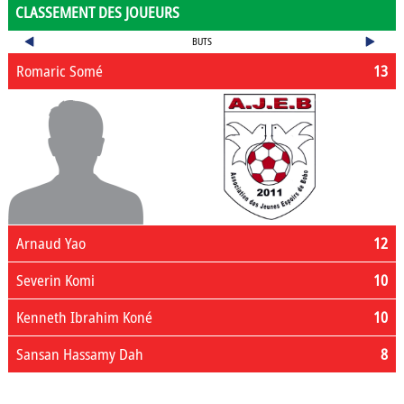
CLASSEMENT DES JOUEURS
BUTS
Romaric Somé
13
Arnaud Yao
12
Severin Komi
10
Kenneth Ibrahim Koné
10
Sansan Hassamy Dah
8