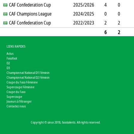
SO
CAF Confederation Cup
B
B
A
CJ
2025/2026
2J
CR
Min
4
0
0
CAF Champions League
4
0
2
2024/2025
0
0
360
0
0
0
CAF Confederation Cup
1
0
0
0
2022/2023
0
0
0
2
2
0
6
0
0
0
0
14
6
2
0
11
0
0
2
0
0
374
LIENS RAPIDES
Actus
Fasofoot
D2
D3
Championnat National D1 Féminin
Championnat National D2 Féminin
Coupe du Faso Féminine
Supercoupe Féminine
Coupe du Faso
Supercoupe
Joueurs à l'étranger
Contactez nous
Copyright © since 2018, fasotalents. All rights reserved.