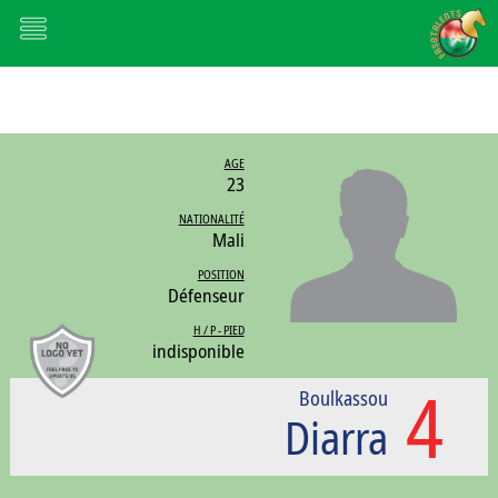
AGE
23
NATIONALITÉ
Mali
POSITION
Défenseur
H / P - PIED
indisponible
4
Boulkassou
Diarra