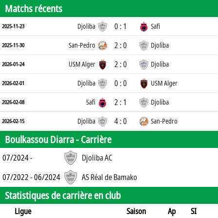
Matchs récents
0 : 1
Djoliba
Safi
2025-11-23
2 : 0
San-Pedro
Djoliba
2025-11-30
2 : 0
USM Alger
Djoliba
2026-01-24
0 : 0
Djoliba
USM Alger
2026-02-01
2 : 1
Safi
Djoliba
2026-02-08
4 : 0
Djoliba
San-Pedro
2026-02-15
Boulkassou Diarra -
Carrière
07/2024 -
Djoliba AC
07/2022 - 06/2024
AS Réal de Bamako
Statistiques de carrière en club
Ligue
Saison
Ap
SI