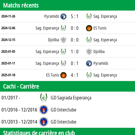
Matchs récents
5 : 1
Pyramids
Sag. Esperança
2024-11-26
0 : 0
Sag. Esperança
ES Tunis
2024-12-06
0 : 0
Djoliba
Sag. Esperança
2024-12-15
1 : 0
Sag. Esperança
Djoliba
2025-01-05
0 : 1
Sag. Esperança
Pyramids
2025-01-11
4 : 1
ES Tunis
Sag. Esperança
2025-01-18
Cachi -
Carrière
01/2017 -
GD Sagrada Esperança
01/2016 - 12/2016
GD Interclube
01/2013 - 12/2014
GD Interclube
Statistiques de carrière en club