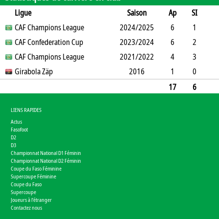
Ligue
Saison
Ap
SI
SO
CAF Champions League
B
B
A
CJ
2024/2025
2J
CR
Min
6
1
3
CAF Confederation Cup
2
1
0
1
2023/2024
0
0
415
6
2
3
CAF Champions League
2
0
1
2021/2022
0
0
290
4
3
1
Girabola Zäp
4
0
0
0
2016
0
110
1
0
1
0
1
0
0
0
46
17
6
8
8
2
0
2
0
0
861
LIENS RAPIDES
Actus
Fasofoot
D2
D3
Championnat National D1 Féminin
Championnat National D2 Féminin
Coupe du Faso Féminine
Supercoupe Féminine
Coupe du Faso
Supercoupe
Joueurs à l'étranger
Contactez nous