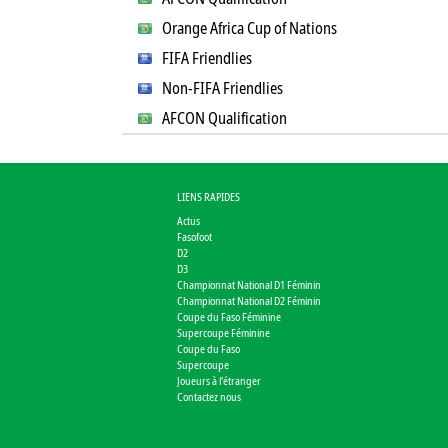
Orange Africa Cup of Nations
FIFA Friendlies
Non-FIFA Friendlies
AFCON Qualification
LIENS RAPIDES
Actus
Fasofoot
D2
D3
Championnat National D1 Féminin
Championnat National D2 Féminin
Coupe du Faso Féminine
Supercoupe Féminine
Coupe du Faso
Supercoupe
Joueurs à l'étranger
Contactez nous