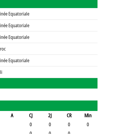
inée Equatoriale
inée Equatoriale
inée Equatoriale
roc
inée Equatoriale
li
A
CJ
2J
CR
Min
0
0
0
0
0
0
0