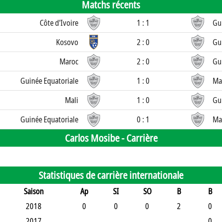
Matchs récents
Côte d'Ivoire
1 : 1
Gu
Kosovo
2 : 0
Gu
Maroc
2 : 0
Gu
Guinée Equatoriale
1 : 0
Ma
Mali
1 : 0
Gu
Guinée Equatoriale
0 : 1
Ma
Carlos Mosibe -
Carrière
Statistiques de carrière internationale
Saison
Ap
SI
SO
B
B
2018
0
0
0
2
0
2017
0