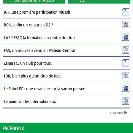
JCK, une première participation réussit
RCN, enfin un retour en D2 ?
L’AS CFFAO la formation au centre du club
FAS, un nouveau venu au Plateau-Central
Zama FC, un club pour tous.
IDK, bien plus qu’un club de foot.
Le Sahel FC : une revanche sur la saison passée.
Le point sur les internationaux
Plus d'infos
Présentation des clubs de D3 : AJSD
Présentation des clubs de D3 : ASPC Tenkodogo
FACEBOOK