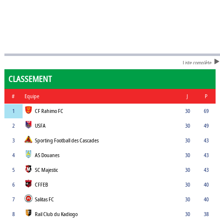
Liste complète
CLASSEMENT
#
Equipe
J
P
1
CF Rahimo FC
30
69
2
USFA
30
49
3
Sporting Football des Cascades
30
43
4
AS Douanes
30
43
5
SC Majestic
30
43
6
CFFEB
30
40
7
Salitas FC
30
40
8
Rail Club du Kadiogo
30
38