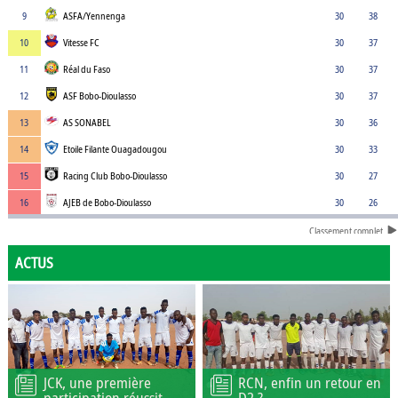
9
ASFA/Yennenga
30
38
10
Vitesse FC
30
37
11
Réal du Faso
30
37
12
ASF Bobo-Dioulasso
30
37
13
AS SONABEL
30
36
14
Etoile Filante Ouagadougou
30
33
15
Racing Club Bobo-Dioulasso
30
27
16
AJEB de Bobo-Dioulasso
30
26
Classement complet
ACTUS
JCK, une première
RCN, enfin un retour en
participation réussit
D2 ?