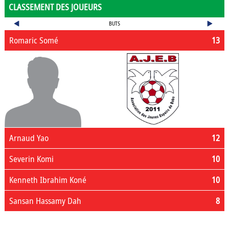
CLASSEMENT DES JOUEURS
BUTS
Romaric Somé
13
Arnaud Yao
12
Severin Komi
10
Kenneth Ibrahim Koné
10
Sansan Hassamy Dah
8