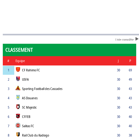
Liste complète
CLASSEMENT
#
Equipe
J
P
1
CF Rahimo FC
30
69
2
USFA
30
49
3
Sporting Football des Cascades
30
43
4
AS Douanes
30
43
5
SC Majestic
30
43
6
CFFEB
30
40
7
Salitas FC
30
40
8
Rail Club du Kadiogo
30
38