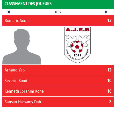
CLASSEMENT DES JOUEURS
BUTS
Romaric Somé
13
Arnaud Yao
12
Severin Komi
10
Kenneth Ibrahim Koné
10
Sansan Hassamy Dah
8