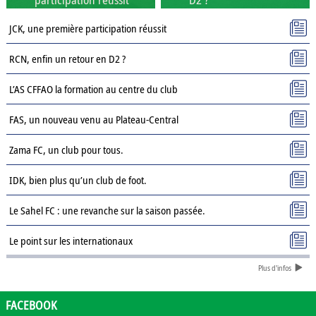
JCK, une première participation réussit
RCN, enfin un retour en D2 ?
L’AS CFFAO la formation au centre du club
FAS, un nouveau venu au Plateau-Central
Zama FC, un club pour tous.
IDK, bien plus qu’un club de foot.
Le Sahel FC : une revanche sur la saison passée.
Le point sur les internationaux
Plus d'infos
Présentation des clubs de D3 : AJSD
Présentation des clubs de D3 : ASPC Tenkodogo
FACEBOOK