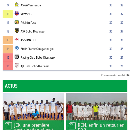
9
ASFA/Yennenga
30
38
10
Vitesse FC
30
37
11
Réal du Faso
30
37
12
ASF Bobo-Dioulasso
30
37
13
AS SONABEL
30
36
14
Etoile Filante Ouagadougou
30
33
15
Racing Club Bobo-Dioulasso
30
27
16
AJEB de Bobo-Dioulasso
30
26
Classement complet
ACTUS
JCK, une première
RCN, enfin un retour en
participation réussit
D2 ?