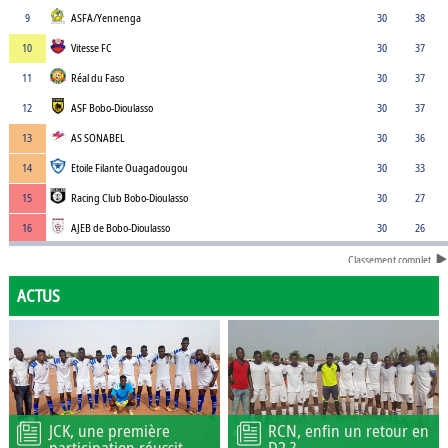
9
ASFA/Yennenga
30
38
10
Vitesse FC
30
37
11
Réal du Faso
30
37
12
ASF Bobo-Dioulasso
30
37
13
AS SONABEL
30
36
14
Etoile Filante Ouagadougou
30
33
15
Racing Club Bobo-Dioulasso
30
27
16
AJEB de Bobo-Dioulasso
30
26
Classement complet
ACTUS
JCK, une première
RCN, enfin un retour en
participation réussit
D2 ?