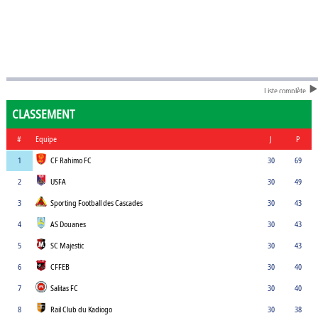
Liste complète
CLASSEMENT
#
Equipe
J
P
1
CF Rahimo FC
30
69
2
USFA
30
49
3
Sporting Football des Cascades
30
43
4
AS Douanes
30
43
5
SC Majestic
30
43
6
CFFEB
30
40
7
Salitas FC
30
40
8
Rail Club du Kadiogo
30
38