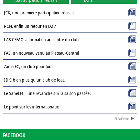
JCK, une première participation réussit
RCN, enfin un retour en D2 ?
L’AS CFFAO la formation au centre du club
FAS, un nouveau venu au Plateau-Central
Zama FC, un club pour tous.
IDK, bien plus qu’un club de foot.
Le Sahel FC : une revanche sur la saison passée.
Le point sur les internationaux
Plus d'infos
Présentation des clubs de D3 : AJSD
Présentation des clubs de D3 : ASPC Tenkodogo
FACEBOOK