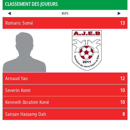
CLASSEMENT DES JOUEURS
BUTS
Romaric Somé
13
Arnaud Yao
12
Severin Komi
10
Kenneth Ibrahim Koné
10
Sansan Hassamy Dah
8