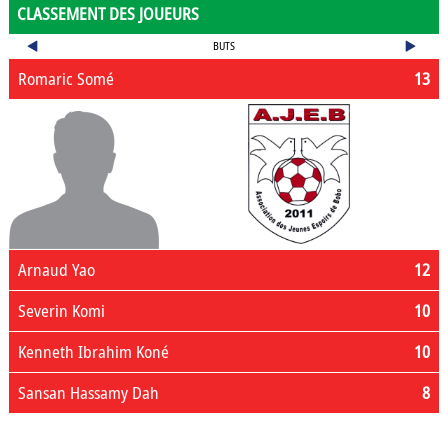
CLASSEMENT DES JOUEURS
BUTS
Romaric Somé
13
Arnaud Yao
12
Severin Komi
10
Kenneth Ibrahim Koné
10
Sansan Hassamy Dah
8