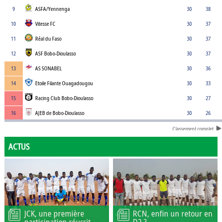
9
ASFA/Yennenga
30
38
10
Vitesse FC
30
37
11
Réal du Faso
30
37
12
ASF Bobo-Dioulasso
30
37
13
AS SONABEL
30
36
14
Etoile Filante Ouagadougou
30
33
15
Racing Club Bobo-Dioulasso
30
27
16
AJEB de Bobo-Dioulasso
30
26
Classement complet
ACTUS
JCK, une première
RCN, enfin un retour en
participation réussit
D2 ?