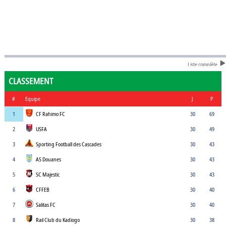
Liste complète
CLASSEMENT
#
Equipe
J
P
1
CF Rahimo FC
30
69
2
USFA
30
49
3
Sporting Football des Cascades
30
43
4
AS Douanes
30
43
5
SC Majestic
30
43
6
CFFEB
30
40
7
Salitas FC
30
40
8
Rail Club du Kadiogo
30
38