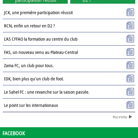
JCK, une première participation réussit
RCN, enfin un retour en D2 ?
L’AS CFFAO la formation au centre du club
FAS, un nouveau venu au Plateau-Central
Zama FC, un club pour tous.
IDK, bien plus qu’un club de foot.
Le Sahel FC : une revanche sur la saison passée.
Le point sur les internationaux
Plus d'infos
Présentation des clubs de D3 : AJSD
Présentation des clubs de D3 : ASPC Tenkodogo
FACEBOOK