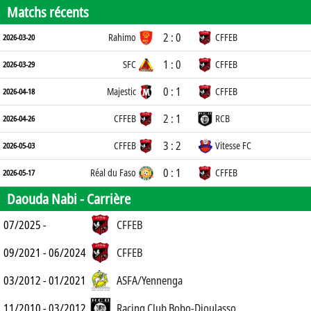
Matchs récents
2 : 0
Rahimo
CFFEB
2026-03-20
1 : 0
SFC
CFFEB
2026-03-29
0 : 1
Majestic
CFFEB
2026-04-18
2 : 1
CFFEB
RCB
2026-04-26
3 : 2
CFFEB
Vitesse FC
2026-05-03
0 : 1
Réal du Faso
CFFEB
2026-05-17
Daouda Nabi -
Carrière
07/2025 -
CFFEB
09/2021 - 06/2024
CFFEB
03/2012 - 01/2021
ASFA/Yennenga
11/2010 - 03/2012
Racing Club Bobo-Dioulasso