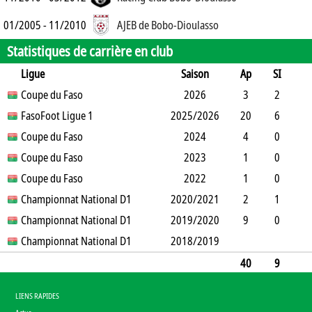
01/2005 - 11/2010
AJEB de Bobo-Dioulasso
Statistiques de carrière en club
Ligue
Saison
Ap
SI
SO
Coupe du Faso
B
B
A
CJ
2J
2026
CR
Min
3
2
0
FasoFoot Ligue 1
2
0
0
2025/2026
0
0
131
20
6
2
Coupe du Faso
8
1
0
4
0
2024
0
1360
4
0
0
Coupe du Faso
0
0
0
0
2023
0
360
1
0
0
Coupe du Faso
0
0
1
0
2022
0
90
1
0
0
Championnat National D1
0
0
0
2020/2021
0
0
90
2
1
0
Championnat National D1
5
0
0
2019/2020
0
0
127
9
0
0
Championnat National D1
0
0
0
2018/2019
0
0
810
2
40
9
2
15
3
0
5
0
0
2968
LIENS RAPIDES