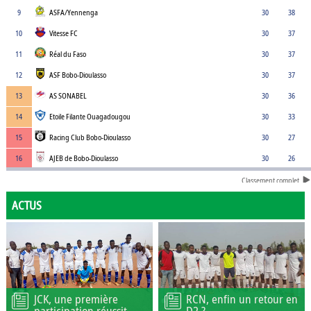
9
ASFA/Yennenga
30
38
10
Vitesse FC
30
37
11
Réal du Faso
30
37
12
ASF Bobo-Dioulasso
30
37
13
AS SONABEL
30
36
14
Etoile Filante Ouagadougou
30
33
15
Racing Club Bobo-Dioulasso
30
27
16
AJEB de Bobo-Dioulasso
30
26
Classement complet
ACTUS
JCK, une première
RCN, enfin un retour en
participation réussit
D2 ?