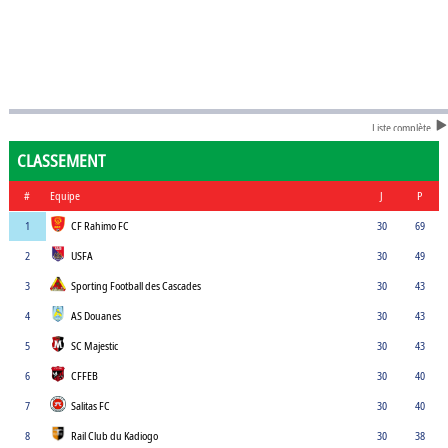
Liste complète
CLASSEMENT
#
Equipe
J
P
1
CF Rahimo FC
30
69
2
USFA
30
49
3
Sporting Football des Cascades
30
43
4
AS Douanes
30
43
5
SC Majestic
30
43
6
CFFEB
30
40
7
Salitas FC
30
40
8
Rail Club du Kadiogo
30
38