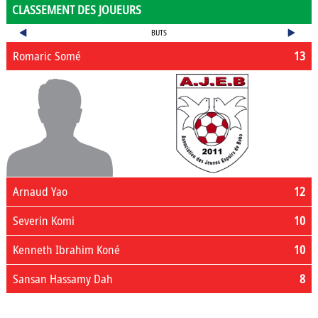
CLASSEMENT DES JOUEURS
BUTS
Romaric Somé
13
Arnaud Yao
12
Severin Komi
10
Kenneth Ibrahim Koné
10
Sansan Hassamy Dah
8