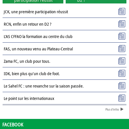
JCK, une première participation réussit
RCN, enfin un retour en D2 ?
L’AS CFFAO la formation au centre du club
FAS, un nouveau venu au Plateau-Central
Zama FC, un club pour tous.
IDK, bien plus qu’un club de foot.
Le Sahel FC : une revanche sur la saison passée.
Le point sur les internationaux
Plus d'infos
Présentation des clubs de D3 : AJSD
Présentation des clubs de D3 : ASPC Tenkodogo
FACEBOOK