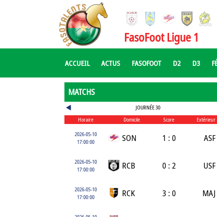
FasoFoot Ligue 1
ACCUEIL
ACTUS
FASOFOOT
D2
D3
F
MATCHS
JOURNÉE 30
Horaire
Domicile
Score
Extérieur
2026-05-10
SON
1 : 0
ASF
17:00:00
2026-05-10
RCB
0 : 2
USF
17:00:00
2026-05-10
RCK
3 : 0
MAJ
17:00:00
2026-05-10