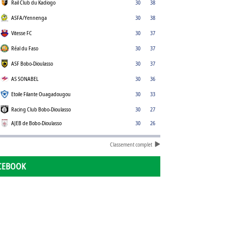
Rail Club du Kadiogo
30
38
ASFA/Yennenga
30
38
Vitesse FC
30
37
Réal du Faso
30
37
ASF Bobo-Dioulasso
30
37
AS SONABEL
30
36
Etoile Filante Ouagadougou
30
33
Racing Club Bobo-Dioulasso
30
27
AJEB de Bobo-Dioulasso
30
26
Classement complet
CEBOOK