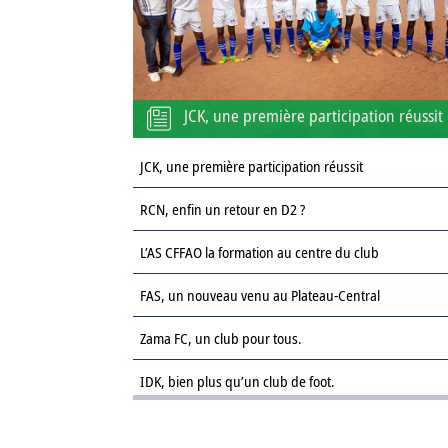
JCK, une première participation réussit
JCK, une première participation réussit
RCN, enfin un retour en D2 ?
L’AS CFFAO la formation au centre du club
FAS, un nouveau venu au Plateau-Central
Zama FC, un club pour tous.
IDK, bien plus qu’un club de foot.
Le Sahel FC : une revanche sur la saison passée.