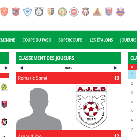
ÉMININE
COUPE DU FASO
SUPERCOUPE
LES ÉTALONS
JOUEURS
CLASSEMENT DES JOUEURS
CL
#
BUTS
1
Romaric Somé
13
2
3
4
5
6
7
Arnaud Yao
12