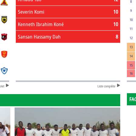
8
Severin Komi
10
9
10
Kenneth Ibrahim Koné
10
11
Sansan Hassamy Dah
8
12
13
14
15
16
plet
Liste complète
FA