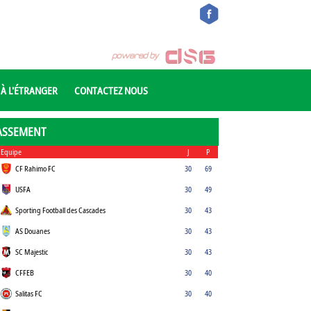
 À L'ÉTRANGER
CONTACTEZ NOUS
ASSEMENT
Equipe
J
P
CF Rahimo FC
30
69
USFA
30
49
Sporting Football des Cascades
30
43
AS Douanes
30
43
SC Majestic
30
43
CFFEB
30
40
Salitas FC
30
40