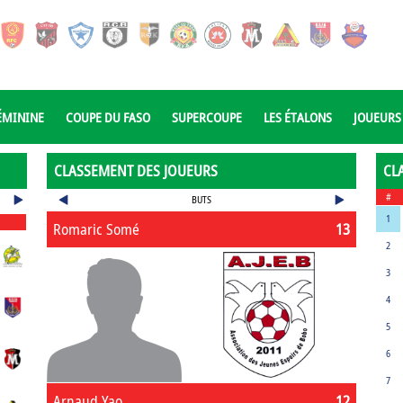
ÉMININE
COUPE DU FASO
SUPERCOUPE
LES ÉTALONS
JOUEURS
CLASSEMENT DES JOUEURS
CL
#
BUTS
1
Romaric Somé
13
2
3
4
5
6
7
Arnaud Yao
12