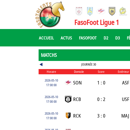
FasoFoot Ligue 1
ACCUEIL
ACTUS
FASOFOOT
D2
D3
F
MATCHS
JOURNÉE 30
Horaire
Domicile
Score
Extérieur
2026-05-10
SON
1 : 0
ASF
17:00:00
2026-05-10
RCB
0 : 2
USF
17:00:00
2026-05-10
RCK
3 : 0
MAJ
17:00:00
2026-05-10