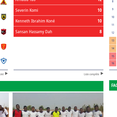
8
Severin Komi
10
9
10
Kenneth Ibrahim Koné
10
11
Sansan Hassamy Dah
8
12
13
14
15
16
plet
Liste complète
FA