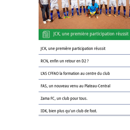
JCK, une première participation réussit
JCK, une première participation réussit
RCN, enfin un retour en D2 ?
L’AS CFFAO la formation au centre du club
FAS, un nouveau venu au Plateau-Central
Zama FC, un club pour tous.
IDK, bien plus qu’un club de foot.
Le Sahel FC : une revanche sur la saison passée.