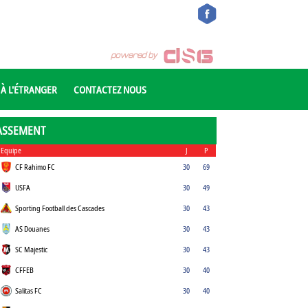
 À L'ÉTRANGER
CONTACTEZ NOUS
ASSEMENT
Equipe
J
P
CF Rahimo FC
30
69
USFA
30
49
Sporting Football des Cascades
30
43
AS Douanes
30
43
SC Majestic
30
43
CFFEB
30
40
Salitas FC
30
40