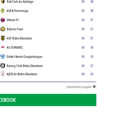
Rail Club du Kadiogo
30
38
ASFA/Yennenga
30
38
Vitesse FC
30
37
Réal du Faso
30
37
ASF Bobo-Dioulasso
30
37
AS SONABEL
30
36
Etoile Filante Ouagadougou
30
33
Racing Club Bobo-Dioulasso
30
27
AJEB de Bobo-Dioulasso
30
26
Classement complet
CEBOOK