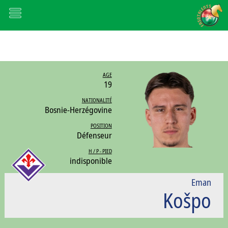
AGE
19
NATIONALITÉ
Bosnie-Herzégovine
POSITION
Défenseur
H / P - PIED
indisponible
Eman
Košpo