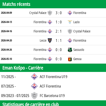
Matchs récents
3 : 0
Crystal Palace
Fiorentina
2026-04-09
1 : 0
Fiorentina
Lazio
2026-04-13
2 : 1
Fiorentina
Crystal Palace
2026-04-16
1 : 1
Lecce
Fiorentina
2026-04-20
0 : 0
Fiorentina
Sassuolo
2026-04-26
0 : 0
Fiorentina
Genoa
2026-05-10
Eman Košpo -
Carrière
11/2025 -
ACF Fiorentina U19
07/2025 -
ACF Fiorentina
09/2023 - 07/2025
FC Barcelona U19
Statistiques de carrière en club