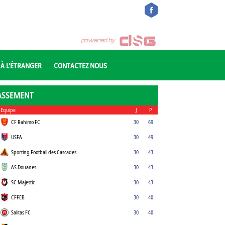
 À L'ÉTRANGER
CONTACTEZ NOUS
ASSEMENT
Equipe
J
P
CF Rahimo FC
30
69
USFA
30
49
Sporting Football des Cascades
30
43
AS Douanes
30
43
SC Majestic
30
43
CFFEB
30
40
Salitas FC
30
40