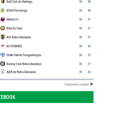
Rail Club du Kadiogo
30
38
ASFA/Yennenga
30
38
Vitesse FC
30
37
Réal du Faso
30
37
ASF Bobo-Dioulasso
30
37
AS SONABEL
30
36
Etoile Filante Ouagadougou
30
33
Racing Club Bobo-Dioulasso
30
27
AJEB de Bobo-Dioulasso
30
26
Classement complet
CEBOOK