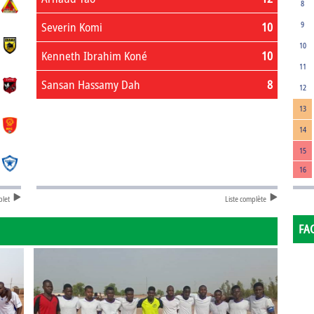
8
Severin Komi
10
9
10
Kenneth Ibrahim Koné
10
11
Sansan Hassamy Dah
8
12
13
14
15
16
plet
Liste complète
FA