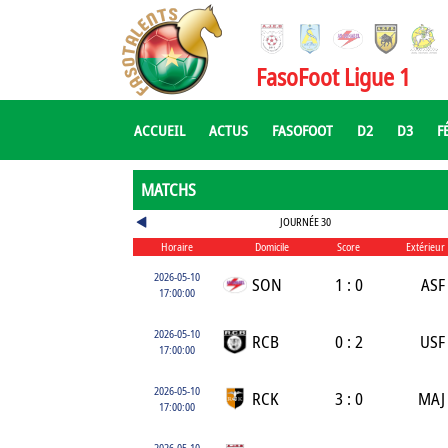
FasoFoot Ligue 1
ACCUEIL
ACTUS
FASOFOOT
D2
D3
F
MATCHS
JOURNÉE 30
Horaire
Domicile
Score
Extérieur
2026-05-10
SON
1 : 0
ASF
17:00:00
2026-05-10
RCB
0 : 2
USF
17:00:00
2026-05-10
RCK
3 : 0
MAJ
17:00:00
2026-05-10