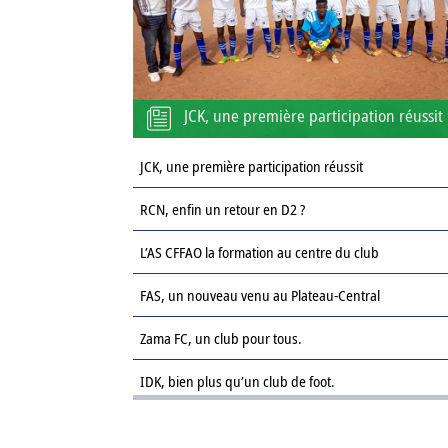
JCK, une première participation réussit
JCK, une première participation réussit
RCN, enfin un retour en D2 ?
L’AS CFFAO la formation au centre du club
FAS, un nouveau venu au Plateau-Central
Zama FC, un club pour tous.
IDK, bien plus qu’un club de foot.
Le Sahel FC : une revanche sur la saison passée.