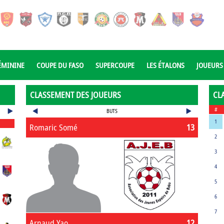
ÉMININE
COUPE DU FASO
SUPERCOUPE
LES ÉTALONS
JOUEURS
CLASSEMENT DES JOUEURS
CL
#
BUTS
1
Romaric Somé
13
2
3
4
5
6
7
Arnaud Yao
12