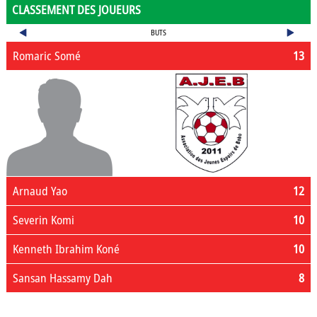
CLASSEMENT DES JOUEURS
BUTS
Romaric Somé
13
Arnaud Yao
12
Severin Komi
10
Kenneth Ibrahim Koné
10
Sansan Hassamy Dah
8