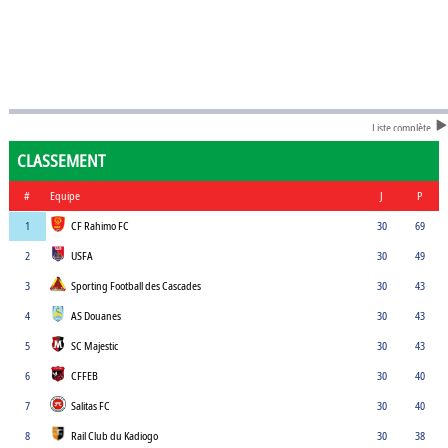
Liste complète
CLASSEMENT
#
Equipe
J
P
1
CF Rahimo FC
30
69
2
USFA
30
49
3
Sporting Football des Cascades
30
43
4
AS Douanes
30
43
5
SC Majestic
30
43
6
CFFEB
30
40
7
Salitas FC
30
40
8
Rail Club du Kadiogo
30
38