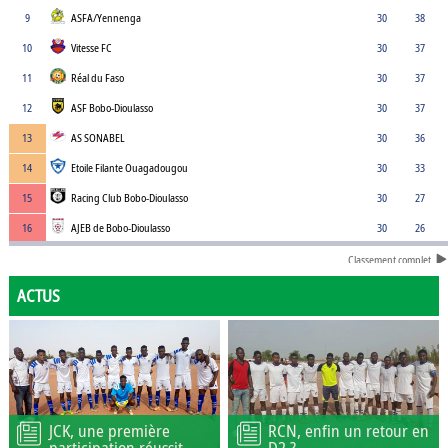
9
ASFA/Yennenga
30
38
10
Vitesse FC
30
37
11
Réal du Faso
30
37
12
ASF Bobo-Dioulasso
30
37
13
AS SONABEL
30
36
14
Etoile Filante Ouagadougou
30
33
15
Racing Club Bobo-Dioulasso
30
27
16
AJEB de Bobo-Dioulasso
30
26
Classement complet
ACTUS
JCK, une première
RCN, enfin un retour en
participation réussit
D2 ?