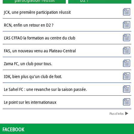
JCK, une première participation réussit
RCN, enfin un retour en D2 ?
L’AS CFFAO la formation au centre du club
FAS, un nouveau venu au Plateau-Central
Zama FC, un club pour tous.
IDK, bien plus qu’un club de foot.
Le Sahel FC : une revanche sur la saison passée.
Le point sur les internationaux
Plus d'infos
Présentation des clubs de D3 : AJSD
Présentation des clubs de D3 : ASPC Tenkodogo
FACEBOOK