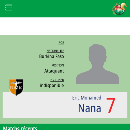
AGE
NATIONALITÉ
Burkina Faso
POSITION
Attaquant
H / P - PIED
indisponible
7
Eric Mohamed
Nana
Matchs récents