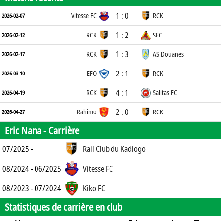
1 : 0
Vitesse FC
RCK
2026-02-07
1 : 2
RCK
SFC
2026-02-12
1 : 3
RCK
AS Douanes
2026-02-17
2 : 1
EFO
RCK
2026-03-10
4 : 1
RCK
Salitas FC
2026-04-19
2 : 0
Rahimo
RCK
2026-04-27
Eric Nana -
Carrière
07/2025 -
Rail Club du Kadiogo
08/2024 - 06/2025
Vitesse FC
08/2023 - 07/2024
Kiko FC
Statistiques de carrière en club