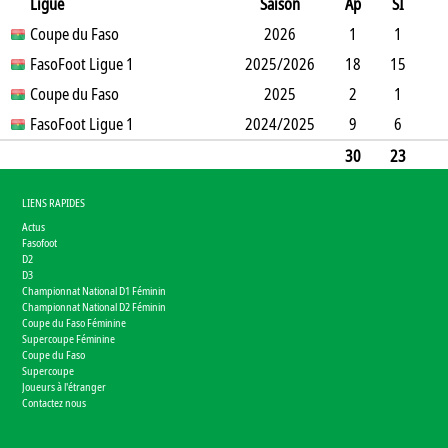
Ligue
Saison
Ap
SI
SO
Coupe du Faso
B
B
A
CJ
2J
2026
CR
Min
1
1
0
FasoFoot Ligue 1
2
0
0
2025/2026
0
0
13
18
15
4
Coupe du Faso
16
1
1
0
0
2025
0
353
2
1
1
FasoFoot Ligue 1
2
0
0
2024/2025
0
0
76
9
6
4
12
2
1
0
0
0
297
30
23
9
32
3
2
0
0
0
739
LIENS RAPIDES
Actus
Fasofoot
D2
D3
Championnat National D1 Féminin
Championnat National D2 Féminin
Coupe du Faso Féminine
Supercoupe Féminine
Coupe du Faso
Supercoupe
Joueurs à l'étranger
Contactez nous