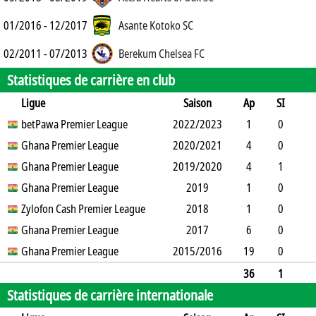
01/2016 - 12/2017
Asante Kotoko SC
02/2011 - 07/2013
Berekum Chelsea FC
Statistiques de carrière en club
Ligue
Saison
Ap
SI
SO
betPawa Premier League
B
B
A
CJ
2022/2023
2J
CR
Min
1
0
0
Ghana Premier League
6
0
0
2020/2021
0
0
90
4
0
1
Ghana Premier League
7
0
0
2019/2020
0
0
333
4
1
0
Ghana Premier League
8
0
0
0
2019
0
359
1
0
1
Zylofon Cash Premier League
2
0
0
0
2018
0
12
1
0
0
Ghana Premier League
2
0
0
0
2017
0
90
6
0
0
Ghana Premier League
13
0
1
2015/2016
0
1
532
19
0
1
10
0
1
0
0
1673
36
1
Statistiques de carrière internationale
3
48
0
0
2
0
1
3089