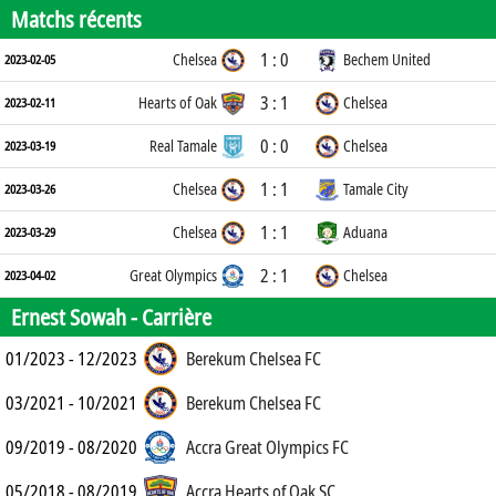
Matchs récents
1 : 0
Chelsea
Bechem United
2023-02-05
3 : 1
Hearts of Oak
Chelsea
2023-02-11
0 : 0
Real Tamale
Chelsea
2023-03-19
1 : 1
Chelsea
Tamale City
2023-03-26
1 : 1
Chelsea
Aduana
2023-03-29
2 : 1
Great Olympics
Chelsea
2023-04-02
Ernest Sowah -
Carrière
01/2023 - 12/2023
Berekum Chelsea FC
03/2021 - 10/2021
Berekum Chelsea FC
09/2019 - 08/2020
Accra Great Olympics FC
05/2018 - 08/2019
Accra Hearts of Oak SC