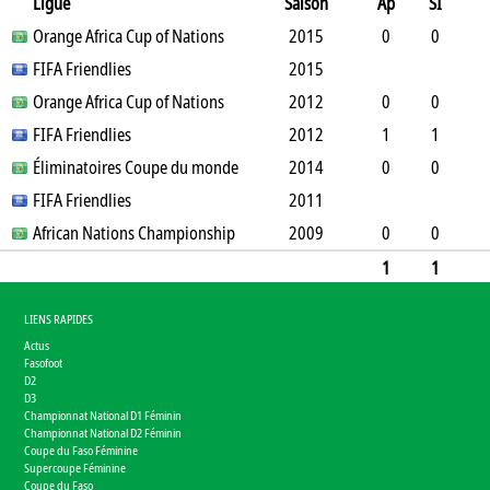
Ligue
Saison
Ap
SI
SO
Orange Africa Cup of Nations
B
B
A
CJ
2J
2015
CR
Min
0
0
0
FIFA Friendlies
6
0
0
0
0
2015
0
0
Orange Africa Cup of Nations
2012
0
0
0
FIFA Friendlies
6
0
0
0
0
2012
0
0
1
1
0
Éliminatoires Coupe du monde
1
0
0
0
2014
0
6
0
0
0
FIFA Friendlies
2
0
0
0
2011
0
0
African Nations Championship
2009
0
0
0
5
0
0
0
0
0
0
1
1
0
20
0
0
0
0
0
6
LIENS RAPIDES
Actus
Fasofoot
D2
D3
Championnat National D1 Féminin
Championnat National D2 Féminin
Coupe du Faso Féminine
Supercoupe Féminine
Coupe du Faso