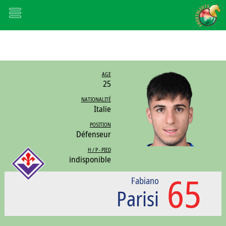
AGE
25
NATIONALITÉ
Italie
POSITION
Défenseur
H / P - PIED
indisponible
65
Fabiano
Parisi