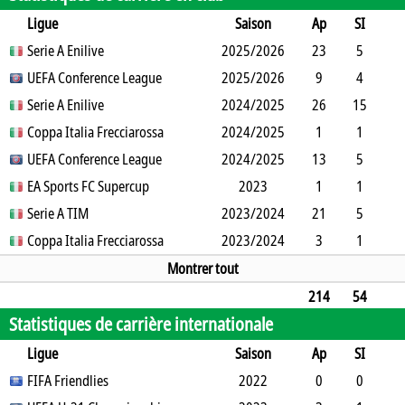
Ligue
Saison
Ap
SI
SO
Serie A Enilive
B
B
A
CJ
2025/2026
2J
CR
Min
23
5
12
UEFA Conference League
13
1
1
6
2025/2026
0
0
1527
9
4
3
Serie A Enilive
7
0
0
1
2024/2025
0
0
465
26
15
7
Coppa Italia Frecciarossa
27
2
0
3
2024/2025
0
0
1116
1
1
0
UEFA Conference League
1
0
0
0
2024/2025
0
0
45
13
5
4
EA Sports FC Supercup
6
0
1
4
0
2023
0
791
1
1
0
Serie A TIM
1
0
0
0
2023/2024
0
0
22
21
5
3
Coppa Italia Frecciarossa
21
0
1
4
2023/2024
0
0
1452
3
1
1
2
0
0
0
0
0
184
Montrer tout
214
54
Statistiques de carrière internationale
52
131
10
5
46
0
2
14401
Ligue
Saison
Ap
SI
SO
FIFA Friendlies
B
B
A
CJ
2J
2022
CR
Min
0
0