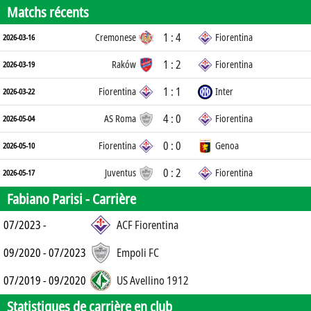
Matchs récents
1 : 4
Cremonese
Fiorentina
2026-03-16
1 : 2
Raków
Fiorentina
2026-03-19
1 : 1
Fiorentina
Inter
2026-03-22
4 : 0
AS Roma
Fiorentina
2026-05-04
0 : 0
Fiorentina
Genoa
2026-05-10
0 : 2
Juventus
Fiorentina
2026-05-17
Fabiano Parisi -
Carrière
07/2023 -
ACF Fiorentina
09/2020 - 07/2023
Empoli FC
07/2019 - 09/2020
US Avellino 1912
Statistiques de carrière en club