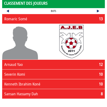
CLASSEMENT DES JOUEURS
BUTS
Romaric Somé
13
Arnaud Yao
12
Severin Komi
10
Kenneth Ibrahim Koné
10
Sansan Hassamy Dah
8