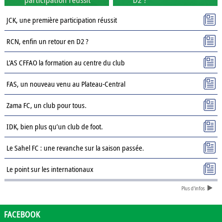
JCK, une première participation réussit
RCN, enfin un retour en D2 ?
L’AS CFFAO la formation au centre du club
FAS, un nouveau venu au Plateau-Central
Zama FC, un club pour tous.
IDK, bien plus qu’un club de foot.
Le Sahel FC : une revanche sur la saison passée.
Le point sur les internationaux
Plus d'infos
Présentation des clubs de D3 : AJSD
Présentation des clubs de D3 : ASPC Tenkodogo
FACEBOOK