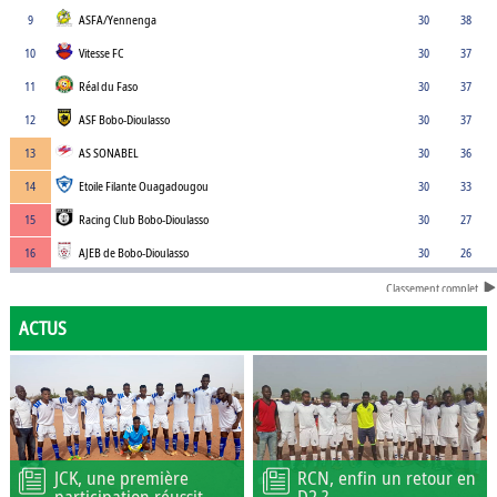
9
ASFA/Yennenga
30
38
10
Vitesse FC
30
37
11
Réal du Faso
30
37
12
ASF Bobo-Dioulasso
30
37
13
AS SONABEL
30
36
14
Etoile Filante Ouagadougou
30
33
15
Racing Club Bobo-Dioulasso
30
27
16
AJEB de Bobo-Dioulasso
30
26
Classement complet
ACTUS
JCK, une première
RCN, enfin un retour en
participation réussit
D2 ?