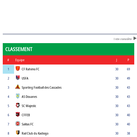
Liste complète
CLASSEMENT
#
Equipe
J
P
1
CF Rahimo FC
30
69
2
USFA
30
49
3
Sporting Football des Cascades
30
43
4
AS Douanes
30
43
5
SC Majestic
30
43
6
CFFEB
30
40
7
Salitas FC
30
40
8
Rail Club du Kadiogo
30
38