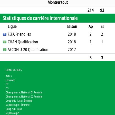
20
7
8
5
4
0
0
2104
Montrer tout
214
93
Statistiques de carrière internationale
88
123
26
11
15
0
0
10741
Ligue
Saison
Ap
SI
SO
FIFA Friendlies
B
B
A
CJ
2J
2018
CR
Min
2
2
0
CHAN Qualification
5
0
1
0
2018
0
24
1
1
0
AFCON U-20 Qualification
1
0
0
0
2017
0
13
1
3
3
0
6
1
0
1
0
0
37
LIENS RAPIDES
Actus
Fasofoot
D2
D3
Championnat National D1 Féminin
Championnat National D2 Féminin
Coupe du Faso Féminine
Supercoupe Féminine
Coupe du Faso
Supercoupe