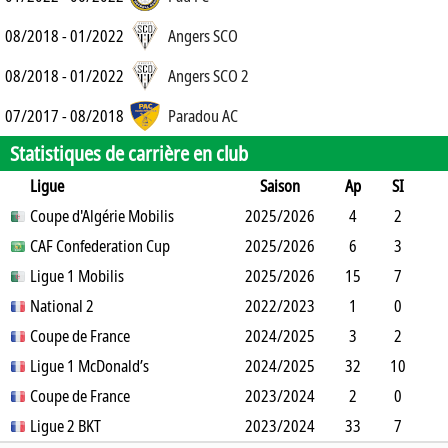
08/2018 - 01/2022
Angers SCO
08/2018 - 01/2022
Angers SCO 2
07/2017 - 08/2018
Paradou AC
Statistiques de carrière en club
Ligue
Saison
Ap
SI
SO
Coupe d'Algérie Mobilis
B
B
A
CJ
2025/2026
2J
CR
Min
4
2
2
CAF Confederation Cup
3
0
0
2025/2026
0
0
106
6
3
3
Ligue 1 Mobilis
4
2
1
2025/2026
0
0
222
15
7
5
National 2
9
1
0
3
2022/2023
0
0
707
1
0
1
Coupe de France
0
0
0
0
2024/2025
0
0
58
3
2
1
Ligue 1 McDonald’s
2
1
0
2024/2025
0
0
115
32
10
20
Coupe de France
10
2
3
1
2023/2024
0
0
1903
2
0
1
Ligue 2 BKT
0
0
0
2023/2024
0
0
160
33
7