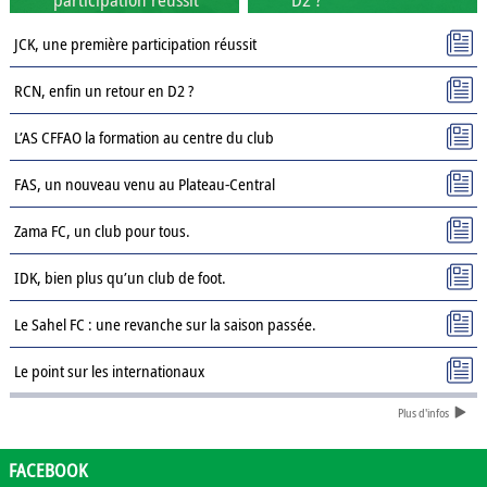
JCK, une première participation réussit
RCN, enfin un retour en D2 ?
L’AS CFFAO la formation au centre du club
FAS, un nouveau venu au Plateau-Central
Zama FC, un club pour tous.
IDK, bien plus qu’un club de foot.
Le Sahel FC : une revanche sur la saison passée.
Le point sur les internationaux
Plus d'infos
Présentation des clubs de D3 : AJSD
Présentation des clubs de D3 : ASPC Tenkodogo
FACEBOOK