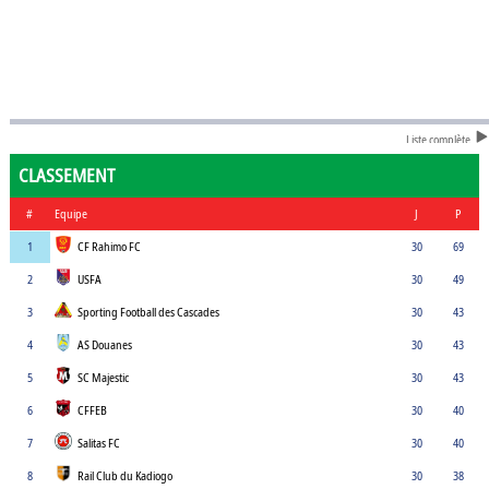
Liste complète
CLASSEMENT
#
Equipe
J
P
1
CF Rahimo FC
30
69
2
USFA
30
49
3
Sporting Football des Cascades
30
43
4
AS Douanes
30
43
5
SC Majestic
30
43
6
CFFEB
30
40
7
Salitas FC
30
40
8
Rail Club du Kadiogo
30
38