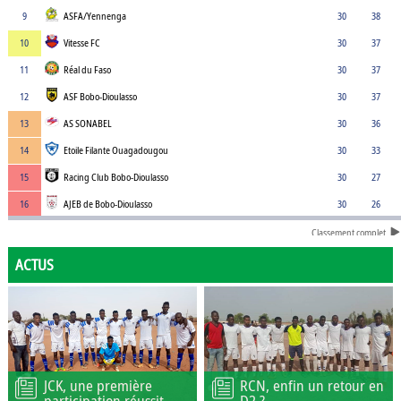
9
ASFA/Yennenga
30
38
10
Vitesse FC
30
37
11
Réal du Faso
30
37
12
ASF Bobo-Dioulasso
30
37
13
AS SONABEL
30
36
14
Etoile Filante Ouagadougou
30
33
15
Racing Club Bobo-Dioulasso
30
27
16
AJEB de Bobo-Dioulasso
30
26
Classement complet
ACTUS
JCK, une première
RCN, enfin un retour en
participation réussit
D2 ?