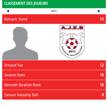
CLASSEMENT DES JOUEURS
BUTS
Romaric Somé
13
Arnaud Yao
12
Severin Komi
10
Kenneth Ibrahim Koné
10
Sansan Hassamy Dah
8