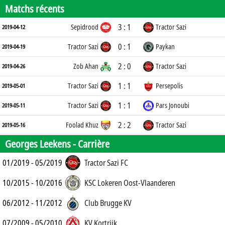
Matchs récents
3 : 1
Sepidrood
Tractor Sazi
2019-04-12
0 : 1
Tractor Sazi
Paykan
2019-04-19
2 : 0
Zob Ahan
Tractor Sazi
2019-04-26
1 : 1
Tractor Sazi
Persepolis
2019-05-01
1 : 1
Tractor Sazi
Pars Jonoubi
2019-05-11
2 : 2
Foolad Khuz
Tractor Sazi
2019-05-16
Georges Leekens -
Carrière
01/2019 - 05/2019
Tractor Sazi FC
10/2015 - 10/2016
KSC Lokeren Oost-Vlaanderen
06/2012 - 11/2012
Club Brugge KV
07/2009 - 05/2010
KV Kortrijk