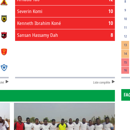
8
Severin Komi
10
9
10
Kenneth Ibrahim Koné
10
11
Sansan Hassamy Dah
8
12
13
14
15
16
plet
Liste complète
FA