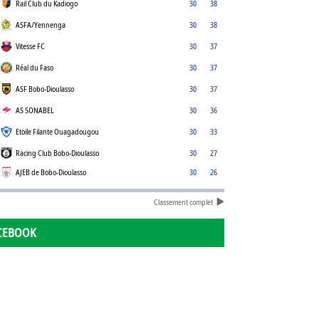
Rail Club du Kadiogo
30
38
ASFA/Yennenga
30
38
Vitesse FC
30
37
Réal du Faso
30
37
ASF Bobo-Dioulasso
30
37
AS SONABEL
30
36
Etoile Filante Ouagadougou
30
33
Racing Club Bobo-Dioulasso
30
27
AJEB de Bobo-Dioulasso
30
26
Classement complet
CEBOOK