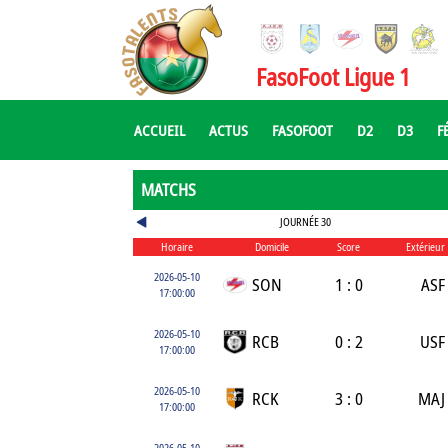
FasoFoot Ligue 1
ACCUEIL
ACTUS
FASOFOOT
D2
D3
F
MATCHS
JOURNÉE 30
Horaire
Domicile
Score
Extérieur
2026-05-10
SON
1 : 0
ASF
17:00:00
2026-05-10
RCB
0 : 2
USF
17:00:00
2026-05-10
RCK
3 : 0
MAJ
17:00:00
2026-05-10