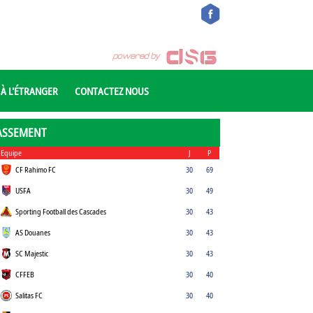
 À L'ÉTRANGER
CONTACTEZ NOUS
ASSEMENT
Equipe
J
P
CF Rahimo FC
30
69
USFA
30
49
Sporting Football des Cascades
30
43
AS Douanes
30
43
SC Majestic
30
43
CFFEB
30
40
Salitas FC
30
40