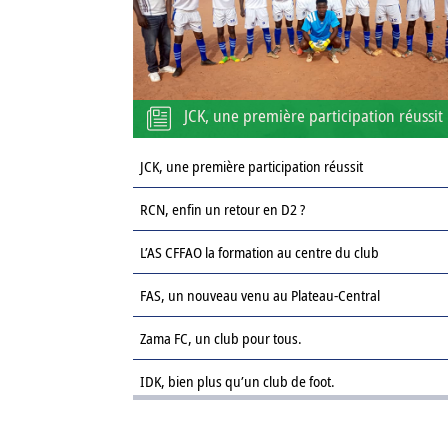
JCK, une première participation réussit
JCK, une première participation réussit
RCN, enfin un retour en D2 ?
L’AS CFFAO la formation au centre du club
FAS, un nouveau venu au Plateau-Central
Zama FC, un club pour tous.
IDK, bien plus qu’un club de foot.
Le Sahel FC : une revanche sur la saison passée.