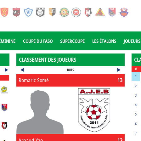
ÉMININE
COUPE DU FASO
SUPERCOUPE
LES ÉTALONS
JOUEURS
CLASSEMENT DES JOUEURS
CL
#
BUTS
1
Romaric Somé
13
2
3
4
5
6
7
Arnaud Yao
12