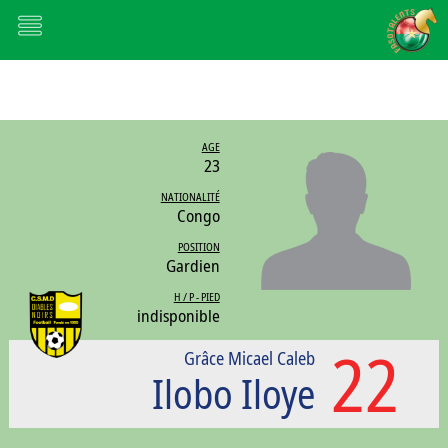
AGE
23
NATIONALITÉ
Congo
POSITION
Gardien
H / P - PIED
indisponible
22
Grâce Micael Caleb
Ilobo Iloye