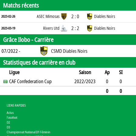
Matchs récents
2 : 0
ASEC Mimosas
Diables Noirs
2023-02-26
2 : 2
Rivers Utd
Diables Noirs
2023-03-19
Grâce Ilobo -
Carrière
07/2022 -
CSMD Diables Noirs
Statistiques de carrière en club
Ligue
Saison
Ap
SI
SO
CAF Confederation Cup
B
B
A
CJ
2022/2023
2J
CR
Min
0
0
0
2
0
0
0
0
0
0
0
0
2
0
0
0
0
0
0
LIENS RAPIDES
Actus
Fasofoot
D2
D3
Championnat National D1 Féminin