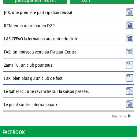
JCK, une première participation réussit
RCN, enfin un retour en D2 ?
L’AS CFFAO la formation au centre du club
FAS, un nouveau venu au Plateau-Central
Zama FC, un club pour tous.
IDK, bien plus qu’un club de foot.
Le Sahel FC : une revanche sur la saison passée.
Le point sur les internationaux
Plus d'infos
Présentation des clubs de D3 : AJSD
Présentation des clubs de D3 : ASPC Tenkodogo
FACEBOOK