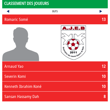
CLASSEMENT DES JOUEURS
BUTS
Romaric Somé
13
Arnaud Yao
12
Severin Komi
10
Kenneth Ibrahim Koné
10
Sansan Hassamy Dah
8