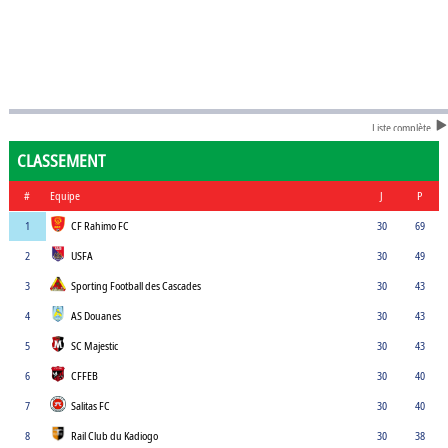
Liste complète
CLASSEMENT
#
Equipe
J
P
1
CF Rahimo FC
30
69
2
USFA
30
49
3
Sporting Football des Cascades
30
43
4
AS Douanes
30
43
5
SC Majestic
30
43
6
CFFEB
30
40
7
Salitas FC
30
40
8
Rail Club du Kadiogo
30
38