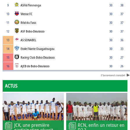
9
ASFA/Yennenga
30
38
10
Vitesse FC
30
37
11
Réal du Faso
30
37
12
ASF Bobo-Dioulasso
30
37
13
AS SONABEL
30
36
14
Etoile Filante Ouagadougou
30
33
15
Racing Club Bobo-Dioulasso
30
27
16
AJEB de Bobo-Dioulasso
30
26
Classement complet
ACTUS
JCK, une première
RCN, enfin un retour en
participation réussit
D2 ?