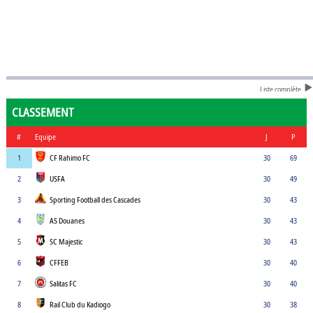
Liste complète
CLASSEMENT
#
Equipe
J
P
1
CF Rahimo FC
30
69
2
USFA
30
49
3
Sporting Football des Cascades
30
43
4
AS Douanes
30
43
5
SC Majestic
30
43
6
CFFEB
30
40
7
Salitas FC
30
40
8
Rail Club du Kadiogo
30
38