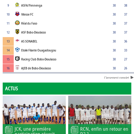
9
ASFA/Yennenga
30
38
10
Vitesse FC
30
37
11
Réal du Faso
30
37
12
ASF Bobo-Dioulasso
30
37
13
AS SONABEL
30
36
14
Etoile Filante Ouagadougou
30
33
15
Racing Club Bobo-Dioulasso
30
27
16
AJEB de Bobo-Dioulasso
30
26
Classement complet
ACTUS
JCK, une première
RCN, enfin un retour en
participation réussit
D2 ?