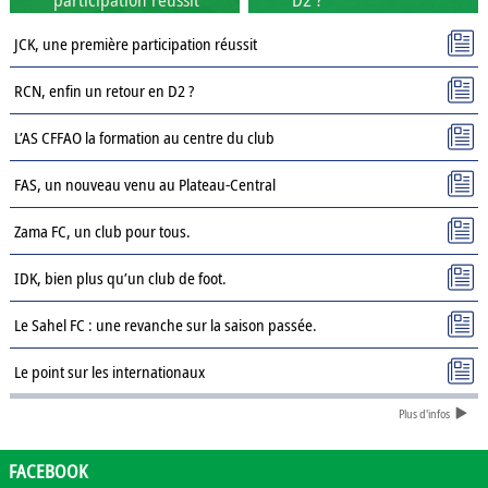
JCK, une première participation réussit
RCN, enfin un retour en D2 ?
L’AS CFFAO la formation au centre du club
FAS, un nouveau venu au Plateau-Central
Zama FC, un club pour tous.
IDK, bien plus qu’un club de foot.
Le Sahel FC : une revanche sur la saison passée.
Le point sur les internationaux
Plus d'infos
Présentation des clubs de D3 : AJSD
Présentation des clubs de D3 : ASPC Tenkodogo
FACEBOOK