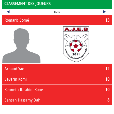
CLASSEMENT DES JOUEURS
BUTS
Romaric Somé
13
Arnaud Yao
12
Severin Komi
10
Kenneth Ibrahim Koné
10
Sansan Hassamy Dah
8