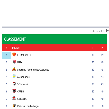
Liste complète
CLASSEMENT
#
Equipe
J
P
1
CF Rahimo FC
30
69
2
USFA
30
49
3
Sporting Football des Cascades
30
43
4
AS Douanes
30
43
5
SC Majestic
30
43
6
CFFEB
30
40
7
Salitas FC
30
40
8
Rail Club du Kadiogo
30
38