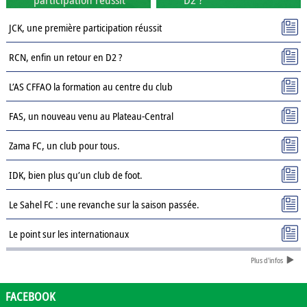
JCK, une première participation réussit
RCN, enfin un retour en D2 ?
L’AS CFFAO la formation au centre du club
FAS, un nouveau venu au Plateau-Central
Zama FC, un club pour tous.
IDK, bien plus qu’un club de foot.
Le Sahel FC : une revanche sur la saison passée.
Le point sur les internationaux
Plus d'infos
Présentation des clubs de D3 : AJSD
Présentation des clubs de D3 : ASPC Tenkodogo
FACEBOOK