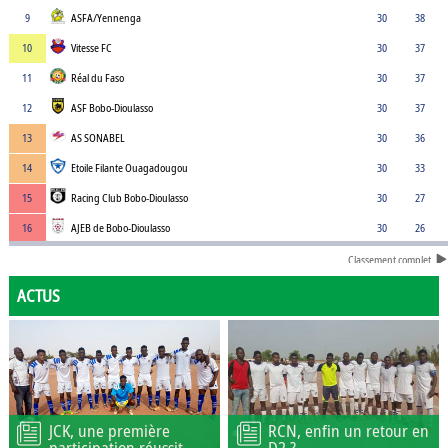
9
ASFA/Yennenga
30
38
10
Vitesse FC
30
37
11
Réal du Faso
30
37
12
ASF Bobo-Dioulasso
30
37
13
AS SONABEL
30
36
14
Etoile Filante Ouagadougou
30
33
15
Racing Club Bobo-Dioulasso
30
27
16
AJEB de Bobo-Dioulasso
30
26
Classement complet
ACTUS
JCK, une première
RCN, enfin un retour en
participation réussit
D2 ?