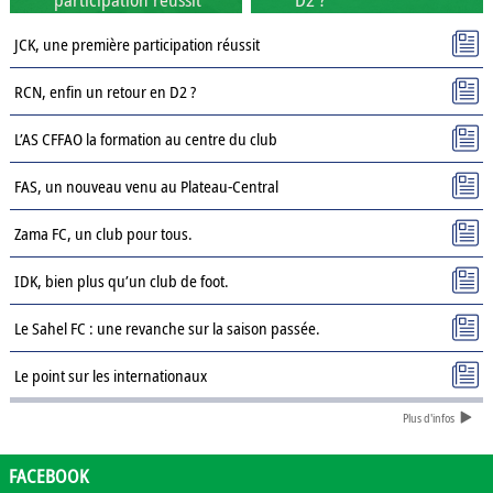
JCK, une première participation réussit
RCN, enfin un retour en D2 ?
L’AS CFFAO la formation au centre du club
FAS, un nouveau venu au Plateau-Central
Zama FC, un club pour tous.
IDK, bien plus qu’un club de foot.
Le Sahel FC : une revanche sur la saison passée.
Le point sur les internationaux
Plus d'infos
Présentation des clubs de D3 : AJSD
Présentation des clubs de D3 : ASPC Tenkodogo
FACEBOOK