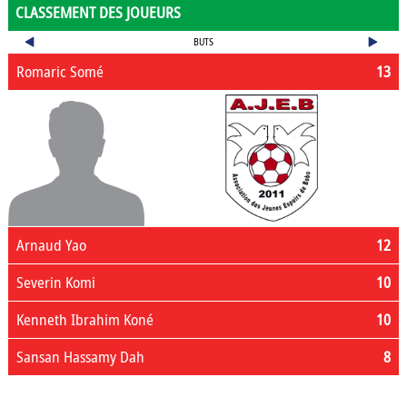
CLASSEMENT DES JOUEURS
BUTS
Romaric Somé
13
Arnaud Yao
12
Severin Komi
10
Kenneth Ibrahim Koné
10
Sansan Hassamy Dah
8