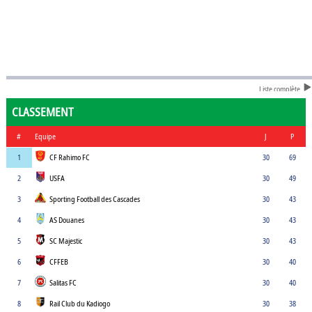
Liste complète
CLASSEMENT
#
Equipe
J
P
1
CF Rahimo FC
30
69
2
USFA
30
49
3
Sporting Football des Cascades
30
43
4
AS Douanes
30
43
5
SC Majestic
30
43
6
CFFEB
30
40
7
Salitas FC
30
40
8
Rail Club du Kadiogo
30
38