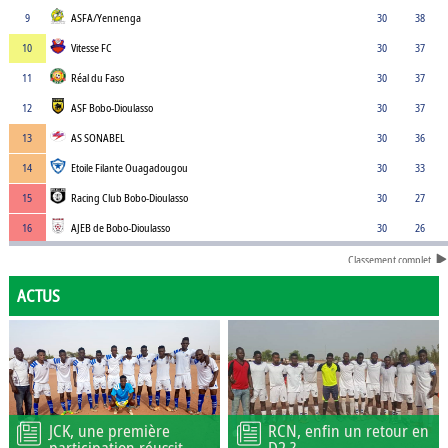
9
ASFA/Yennenga
30
38
10
Vitesse FC
30
37
11
Réal du Faso
30
37
12
ASF Bobo-Dioulasso
30
37
13
AS SONABEL
30
36
14
Etoile Filante Ouagadougou
30
33
15
Racing Club Bobo-Dioulasso
30
27
16
AJEB de Bobo-Dioulasso
30
26
Classement complet
ACTUS
JCK, une première
RCN, enfin un retour en
participation réussit
D2 ?