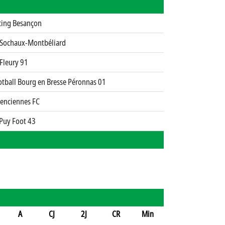
cing Besançon
 Sochaux-Montbéliard
Fleury 91
otball Bourg en Bresse Péronnas 01
lenciennes FC
 Puy Foot 43
A
CJ
2J
CR
Min