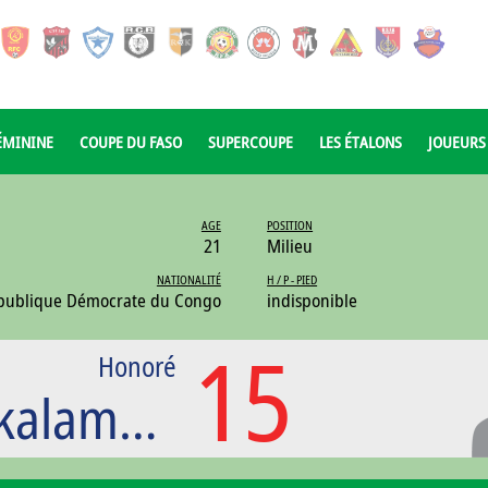
ÉMININE
COUPE DU FASO
SUPERCOUPE
LES ÉTALONS
JOUEURS
AGE
POSITION
21
Milieu
NATIONALITÉ
H / P - PIED
publique Démocrate du Congo
indisponible
15
Honoré
Bayanginisa Nakalamwa