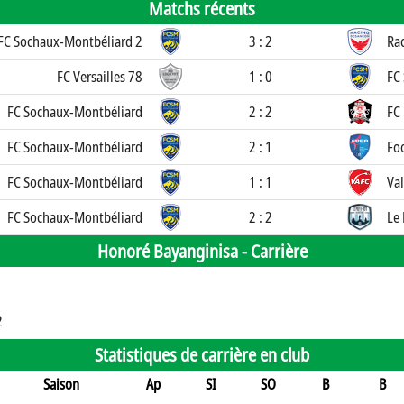
Matchs récents
FC Sochaux-Montbéliard 2
3 : 2
Ra
FC Versailles 78
1 : 0
FC
FC Sochaux-Montbéliard
2 : 2
FC 
FC Sochaux-Montbéliard
2 : 1
Fo
FC Sochaux-Montbéliard
1 : 1
Va
FC Sochaux-Montbéliard
2 : 2
Le
Honoré Bayanginisa -
Carrière
2
Statistiques de carrière en club
Saison
Ap
SI
SO
B
B