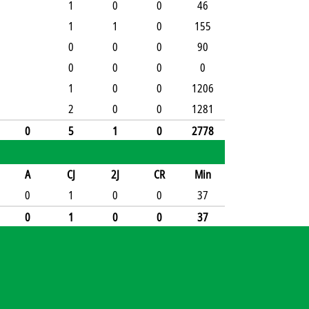
1
0
0
46
1
1
0
155
0
0
0
90
0
0
0
0
1
0
0
1206
2
0
0
1281
0
5
1
0
2778
A
CJ
2J
CR
Min
0
1
0
0
37
0
1
0
0
37