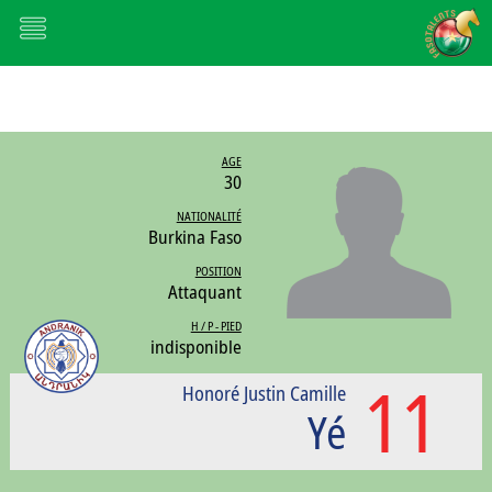
AGE
30
NATIONALITÉ
Burkina Faso
POSITION
Attaquant
H / P - PIED
indisponible
11
Honoré Justin Camille
Yé