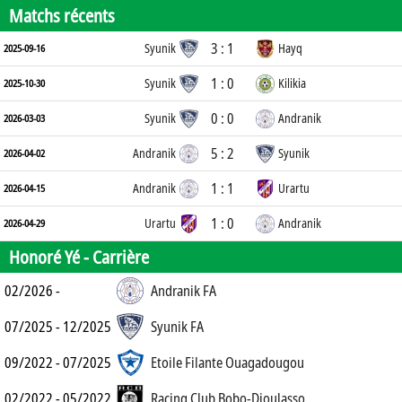
Matchs récents
3 : 1
Syunik
Hayq
2025-09-16
1 : 0
Syunik
Kilikia
2025-10-30
0 : 0
Syunik
Andranik
2026-03-03
5 : 2
Andranik
Syunik
2026-04-02
1 : 1
Andranik
Urartu
2026-04-15
1 : 0
Urartu
Andranik
2026-04-29
Honoré Yé -
Carrière
02/2026 -
Andranik FA
07/2025 - 12/2025
Syunik FA
09/2022 - 07/2025
Etoile Filante Ouagadougou
02/2022 - 05/2022
Racing Club Bobo-Dioulasso