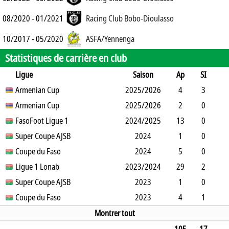
08/2020 - 01/2021
Racing Club Bobo-Dioulasso
10/2017 - 05/2020
ASFA/Yennenga
Statistiques de carrière en club
Ligue
Saison
Ap
SI
SO
Armenian Cup
B
B
A
CJ
2025/2026
2J
CR
Min
4
3
1
Armenian Cup
3
2
1
2025/2026
0
0
154
2
0
2
FasoFoot Ligue 1
0
0
0
2024/2025
0
0
157
13
0
3
Super Coupe AJSB
0
1
1
2
0
2024
0
1131
1
0
0
Coupe du Faso
0
0
0
0
2024
0
90
5
0
0
Ligue 1 Lonab
0
0
0
2023/2024
0
0
480
29
2
19
Super Coupe AJSB
3
10
1
2
0
2023
0
2210
1
0
0
Coupe du Faso
0
0
0
0
2023
0
90
4
1
2
2
4
0
0
0
269
Montrer tout