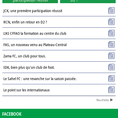
JCK, une première participation réussit
RCN, enfin un retour en D2 ?
L’AS CFFAO la formation au centre du club
FAS, un nouveau venu au Plateau-Central
Zama FC, un club pour tous.
IDK, bien plus qu’un club de foot.
Le Sahel FC : une revanche sur la saison passée.
Le point sur les internationaux
Plus d'infos
Présentation des clubs de D3 : AJSD
Présentation des clubs de D3 : ASPC Tenkodogo
FACEBOOK