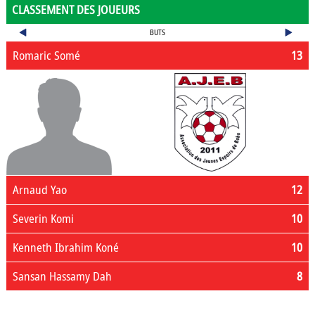
CLASSEMENT DES JOUEURS
BUTS
Romaric Somé
13
Arnaud Yao
12
Severin Komi
10
Kenneth Ibrahim Koné
10
Sansan Hassamy Dah
8