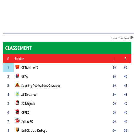
Liste complète
CLASSEMENT
#
Equipe
J
P
1
CF Rahimo FC
30
69
2
USFA
30
49
3
Sporting Football des Cascades
30
43
4
AS Douanes
30
43
5
SC Majestic
30
43
6
CFFEB
30
40
7
Salitas FC
30
40
8
Rail Club du Kadiogo
30
38