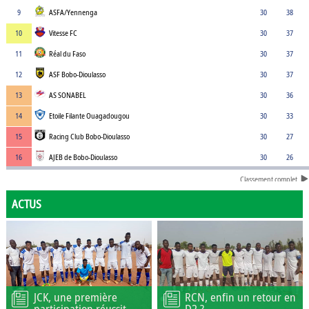
9
ASFA/Yennenga
30
38
10
Vitesse FC
30
37
11
Réal du Faso
30
37
12
ASF Bobo-Dioulasso
30
37
13
AS SONABEL
30
36
14
Etoile Filante Ouagadougou
30
33
15
Racing Club Bobo-Dioulasso
30
27
16
AJEB de Bobo-Dioulasso
30
26
Classement complet
ACTUS
JCK, une première
RCN, enfin un retour en
participation réussit
D2 ?