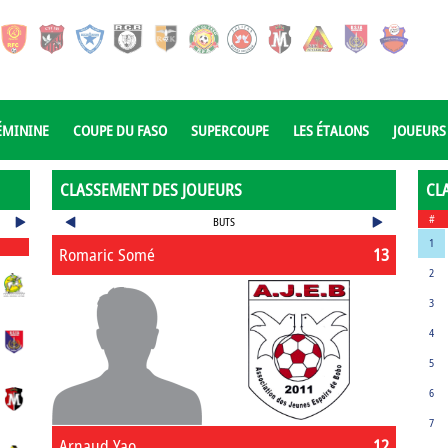
ÉMININE
COUPE DU FASO
SUPERCOUPE
LES ÉTALONS
JOUEURS
CLASSEMENT DES JOUEURS
CL
#
BUTS
1
Romaric Somé
13
2
3
4
5
6
7
Arnaud Yao
12