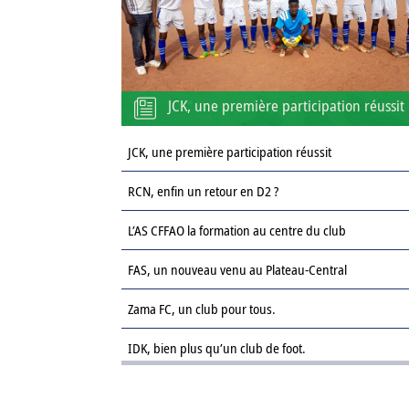
JCK, une première participation réussit
JCK, une première participation réussit
RCN, enfin un retour en D2 ?
L’AS CFFAO la formation au centre du club
FAS, un nouveau venu au Plateau-Central
Zama FC, un club pour tous.
IDK, bien plus qu’un club de foot.
Le Sahel FC : une revanche sur la saison passée.