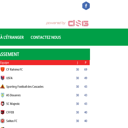
 À L'ÉTRANGER
CONTACTEZ NOUS
ASSEMENT
Equipe
J
P
CF Rahimo FC
30
69
USFA
30
49
Sporting Football des Cascades
30
43
AS Douanes
30
43
SC Majestic
30
43
CFFEB
30
40
Salitas FC
30
40