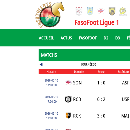
FasoFoot Ligue 1
ACCUEIL
ACTUS
FASOFOOT
D2
D3
F
MATCHS
JOURNÉE 30
Horaire
Domicile
Score
Extérieur
2026-05-10
SON
1 : 0
ASF
17:00:00
2026-05-10
RCB
0 : 2
USF
17:00:00
2026-05-10
RCK
3 : 0
MAJ
17:00:00
2026-05-10