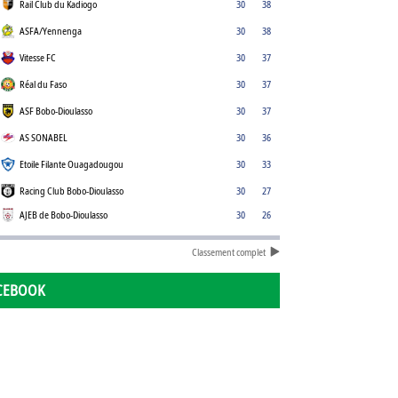
Rail Club du Kadiogo
30
38
ASFA/Yennenga
30
38
Vitesse FC
30
37
Réal du Faso
30
37
ASF Bobo-Dioulasso
30
37
AS SONABEL
30
36
Etoile Filante Ouagadougou
30
33
Racing Club Bobo-Dioulasso
30
27
AJEB de Bobo-Dioulasso
30
26
Classement complet
CEBOOK