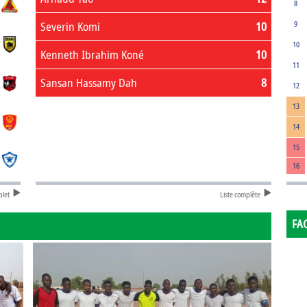
8
Severin Komi
10
9
10
Kenneth Ibrahim Koné
10
11
Sansan Hassamy Dah
8
12
13
14
15
16
plet
Liste complète
FA