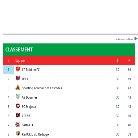
Liste complète
CLASSEMENT
#
Equipe
J
P
1
CF Rahimo FC
30
69
2
USFA
30
49
3
Sporting Football des Cascades
30
43
4
AS Douanes
30
43
5
SC Majestic
30
43
6
CFFEB
30
40
7
Salitas FC
30
40
8
Rail Club du Kadiogo
30
38