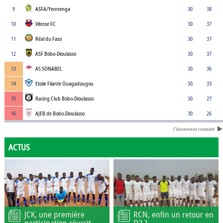
9
ASFA/Yennenga
30
38
10
Vitesse FC
30
37
11
Réal du Faso
30
37
12
ASF Bobo-Dioulasso
30
37
13
AS SONABEL
30
36
14
Etoile Filante Ouagadougou
30
33
15
Racing Club Bobo-Dioulasso
30
27
16
AJEB de Bobo-Dioulasso
30
26
Classement complet
ACTUS
JCK, une première
RCN, enfin un retour en
participation réussit
D2 ?