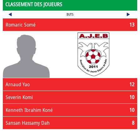
CLASSEMENT DES JOUEURS
BUTS
Romaric Somé
13
Arnaud Yao
12
Severin Komi
10
Kenneth Ibrahim Koné
10
Sansan Hassamy Dah
8