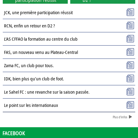
JCK, une première participation réussit
RCN, enfin un retour en D2 ?
L’AS CFFAO la formation au centre du club
FAS, un nouveau venu au Plateau-Central
Zama FC, un club pour tous.
IDK, bien plus qu’un club de foot.
Le Sahel FC : une revanche sur la saison passée.
Le point sur les internationaux
Plus d'infos
Présentation des clubs de D3 : AJSD
Présentation des clubs de D3 : ASPC Tenkodogo
FACEBOOK