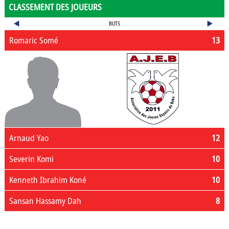
CLASSEMENT DES JOUEURS
BUTS
Romaric Somé
13
Arnaud Yao
12
Severin Komi
10
Kenneth Ibrahim Koné
10
Sansan Hassamy Dah
8