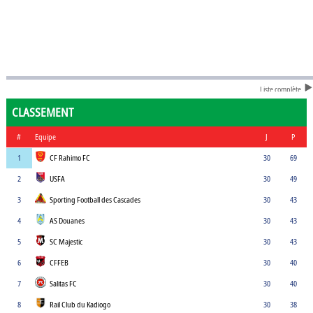
Liste complète
CLASSEMENT
#
Equipe
J
P
1
CF Rahimo FC
30
69
2
USFA
30
49
3
Sporting Football des Cascades
30
43
4
AS Douanes
30
43
5
SC Majestic
30
43
6
CFFEB
30
40
7
Salitas FC
30
40
8
Rail Club du Kadiogo
30
38