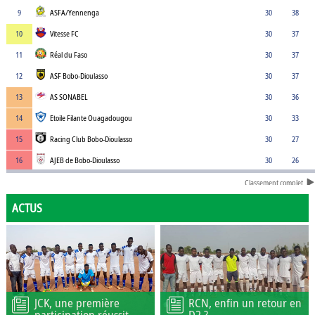
9
ASFA/Yennenga
30
38
10
Vitesse FC
30
37
11
Réal du Faso
30
37
12
ASF Bobo-Dioulasso
30
37
13
AS SONABEL
30
36
14
Etoile Filante Ouagadougou
30
33
15
Racing Club Bobo-Dioulasso
30
27
16
AJEB de Bobo-Dioulasso
30
26
Classement complet
ACTUS
JCK, une première
RCN, enfin un retour en
participation réussit
D2 ?