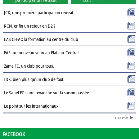
JCK, une première participation réussit
RCN, enfin un retour en D2 ?
L’AS CFFAO la formation au centre du club
FAS, un nouveau venu au Plateau-Central
Zama FC, un club pour tous.
IDK, bien plus qu’un club de foot.
Le Sahel FC : une revanche sur la saison passée.
Le point sur les internationaux
Plus d'infos
Présentation des clubs de D3 : AJSD
Présentation des clubs de D3 : ASPC Tenkodogo
FACEBOOK