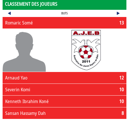
CLASSEMENT DES JOUEURS
BUTS
Romaric Somé
13
Arnaud Yao
12
Severin Komi
10
Kenneth Ibrahim Koné
10
Sansan Hassamy Dah
8