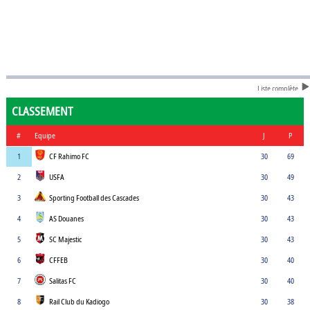
Liste complète
CLASSEMENT
#
Equipe
J
P
1
CF Rahimo FC
30
69
2
USFA
30
49
3
Sporting Football des Cascades
30
43
4
AS Douanes
30
43
5
SC Majestic
30
43
6
CFFEB
30
40
7
Salitas FC
30
40
8
Rail Club du Kadiogo
30
38