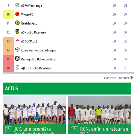
9
ASFA/Yennenga
30
38
10
Vitesse FC
30
37
11
Réal du Faso
30
37
12
ASF Bobo-Dioulasso
30
37
13
AS SONABEL
30
36
14
Etoile Filante Ouagadougou
30
33
15
Racing Club Bobo-Dioulasso
30
27
16
AJEB de Bobo-Dioulasso
30
26
Classement complet
ACTUS
JCK, une première
RCN, enfin un retour en
participation réussit
D2 ?