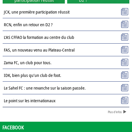
JCK, une première participation réussit
RCN, enfin un retour en D2 ?
L’AS CFFAO la formation au centre du club
FAS, un nouveau venu au Plateau-Central
Zama FC, un club pour tous.
IDK, bien plus qu’un club de foot.
Le Sahel FC : une revanche sur la saison passée.
Le point sur les internationaux
Plus d'infos
Présentation des clubs de D3 : AJSD
Présentation des clubs de D3 : ASPC Tenkodogo
FACEBOOK