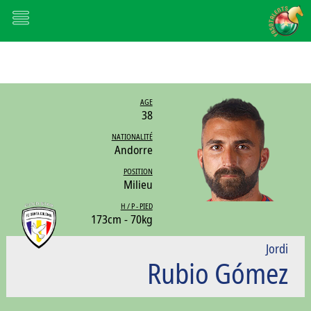
AGE
38
NATIONALITÉ
Andorre
POSITION
Milieu
H / P - PIED
173cm - 70kg
Jordi
Rubio Gómez