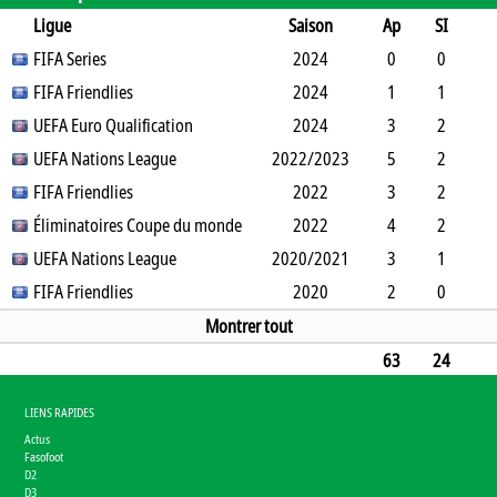
Ligue
Saison
Ap
SI
SO
FIFA Series
B
B
A
CJ
2J
2024
CR
Min
0
0
0
FIFA Friendlies
2
0
0
0
0
2024
0
0
1
1
0
UEFA Euro Qualification
3
0
0
0
0
2024
0
3
3
2
1
UEFA Nations League
6
0
0
0
2022/2023
0
0
82
5
2
3
FIFA Friendlies
3
0
0
1
0
2022
0
173
3
2
1
Éliminatoires Coupe du monde
3
0
0
0
0
2022
0
88
4
2
2
UEFA Nations League
3
0
0
1
2020/2021
0
0
166
3
1
1
FIFA Friendlies
4
0
0
1
0
2020
0
175
2
0
0
0
0
0
0
0
180
Montrer tout
63
24
21
56
0
0
12
1
0
3241
LIENS RAPIDES
Actus
Fasofoot
D2
D3