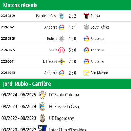
Matchs récents
2 : 2
Pas de la Casa
Penya
2024-03-09
1 : 1
Andorra
South Africa
2024-03-21
1 : 0
Bolivia
Andorra
2024-03-25
5 : 0
Spain
Andorra
2024-06-05
2 : 0
N Ireland
Andorra
2024-06-11
2 : 0
Andorra
San Marino
2024-10-13
Jordi Rubio -
Carrière
09/2024 - 06/2025
FC Santa Coloma
08/2023 - 06/2024
FC Pas de la Casa
09/2022 - 08/2023
UE Engordany
09/2020 - 08/2022
Inter Club d'Escaldes