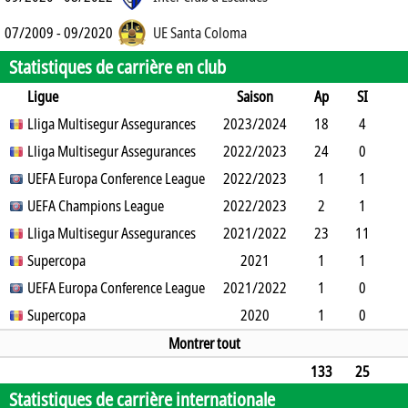
07/2009 - 09/2020
UE Santa Coloma
Statistiques de carrière en club
Ligue
Saison
Ap
SI
SO
Lliga Multisegur Assegurances
B
B
A
CJ
2023/2024
2J
CR
Min
18
4
4
Lliga Multisegur Assegurances
5
2
5
2022/2023
0
0
1273
24
0
5
UEFA Europa Conference League
0
0
2
2022/2023
1
0
2061
1
1
0
UEFA Champions League
1
0
0
0
2022/2023
0
0
3
2
1
1
Lliga Multisegur Assegurances
1
0
0
0
2021/2022
0
0
66
23
11
6
Supercopa
13
0
6
0
2021
0
1201
1
1
0
UEFA Europa Conference League
1
0
0
2021/2022
0
0
29
1
0
1
Supercopa
1
0
0
1
0
2020
0
72
1
0
1
0
0
0
0
0
75
Montrer tout
133
25
Statistiques de carrière internationale
39
34
9
0
34
1
0
9561