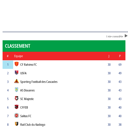
Liste complète
CLASSEMENT
#
Equipe
J
P
1
CF Rahimo FC
30
69
2
USFA
30
49
3
Sporting Football des Cascades
30
43
4
AS Douanes
30
43
5
SC Majestic
30
43
6
CFFEB
30
40
7
Salitas FC
30
40
8
Rail Club du Kadiogo
30
38