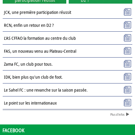
JCK, une première participation réussit
RCN, enfin un retour en D2 ?
L’AS CFFAO la formation au centre du club
FAS, un nouveau venu au Plateau-Central
Zama FC, un club pour tous.
IDK, bien plus qu’un club de foot.
Le Sahel FC : une revanche sur la saison passée.
Le point sur les internationaux
Plus d'infos
Présentation des clubs de D3 : AJSD
Présentation des clubs de D3 : ASPC Tenkodogo
FACEBOOK