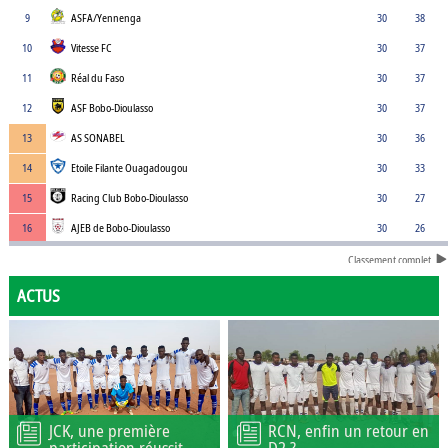
9
ASFA/Yennenga
30
38
10
Vitesse FC
30
37
11
Réal du Faso
30
37
12
ASF Bobo-Dioulasso
30
37
13
AS SONABEL
30
36
14
Etoile Filante Ouagadougou
30
33
15
Racing Club Bobo-Dioulasso
30
27
16
AJEB de Bobo-Dioulasso
30
26
Classement complet
ACTUS
JCK, une première
RCN, enfin un retour en
participation réussit
D2 ?