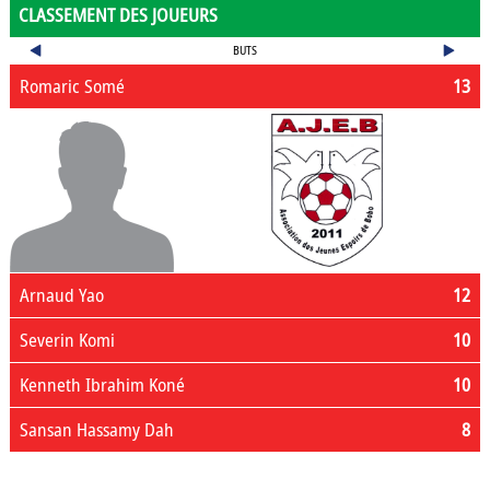
CLASSEMENT DES JOUEURS
BUTS
Romaric Somé
13
Arnaud Yao
12
Severin Komi
10
Kenneth Ibrahim Koné
10
Sansan Hassamy Dah
8