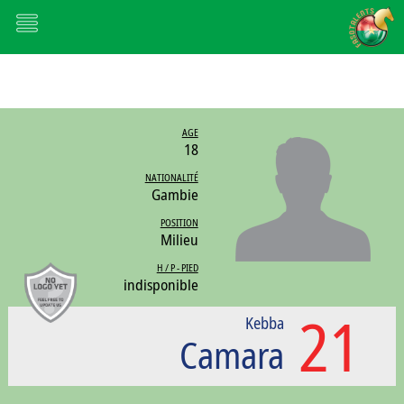
AGE
18
NATIONALITÉ
Gambie
POSITION
Milieu
H / P - PIED
indisponible
21
Kebba
Camara