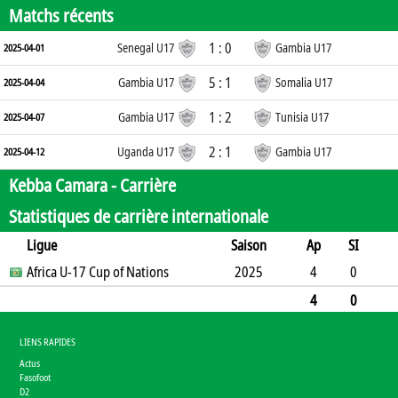
Matchs récents
1 : 0
Senegal U17
Gambia U17
2025-04-01
5 : 1
Gambia U17
Somalia U17
2025-04-04
1 : 2
Gambia U17
Tunisia U17
2025-04-07
2 : 1
Uganda U17
Gambia U17
2025-04-12
Kebba Camara -
Carrière
Statistiques de carrière internationale
Ligue
Saison
Ap
SI
SO
Africa U-17 Cup of Nations
B
B
A
CJ
2J
2025
CR
Min
4
0
0
0
0
0
0
0
0
360
4
0
0
0
0
0
0
0
0
360
LIENS RAPIDES
Actus
Fasofoot
D2