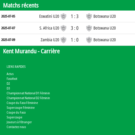
Matchs récents
1 : 3
Eswatini U20
Botswana U20
2025-07-05
3 : 0
S. Africa U20
Botswana U20
2025-07-07
1 : 0
Zambia U20
Botswana U20
2025-07-09
Kent Murandu -
Carrière
LIENS RAPIDES
Actus
Fasofoot
D2
D3
Championnat National D1 Féminin
Championnat National D2 Féminin
Coupe du Faso Féminine
Supercoupe Féminine
Coupe du Faso
Supercoupe
Joueurs à l'étranger
Contactez nous