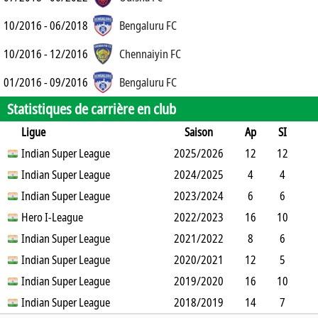
10/2016 - 06/2018
Bengaluru FC
10/2016 - 12/2016
Chennaiyin FC
01/2016 - 09/2016
Bengaluru FC
Statistiques de carrière en club
Ligue
Saison
Ap
SI
SO
Indian Super League
B
B
A
CJ
2025/2026
2J
CR
Min
12
12
0
Indian Super League
12
0
0
1
2024/2025
0
0
155
4
4
0
Indian Super League
10
0
0
0
2023/2024
0
0
2
6
6
0
Hero I-League
16
0
0
0
2022/2023
0
0
91
16
10
3
Indian Super League
16
1
0
2021/2022
0
0
649
8
6
2
Indian Super League
15
1
1
0
2020/2021
0
0
242
12
5
4
Indian Super League
10
0
2
0
2019/2020
0
0
676
16
10
4
Indian Super League
12
0
0
0
2018/2019
0
0
619
14
7