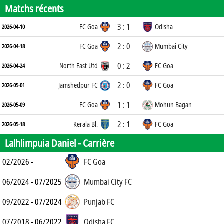
Matchs récents
3 : 1
FC Goa
Odisha
2026-04-10
2 : 0
FC Goa
Mumbai City
2026-04-18
0 : 2
North East Utd
FC Goa
2026-04-24
2 : 0
Jamshedpur FC
FC Goa
2026-05-01
1 : 1
FC Goa
Mohun Bagan
2026-05-09
2 : 1
Kerala Bl.
FC Goa
2026-05-18
Lalhlimpuia Daniel -
Carrière
02/2026 -
FC Goa
06/2024 - 07/2025
Mumbai City FC
09/2022 - 07/2024
Punjab FC
07/2018 - 06/2022
Odisha FC