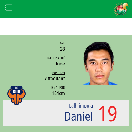
AGE
28
NATIONALITÉ
Inde
POSITION
Attaquant
H / P - PIED
184cm
19
Lalhlimpuia
Daniel