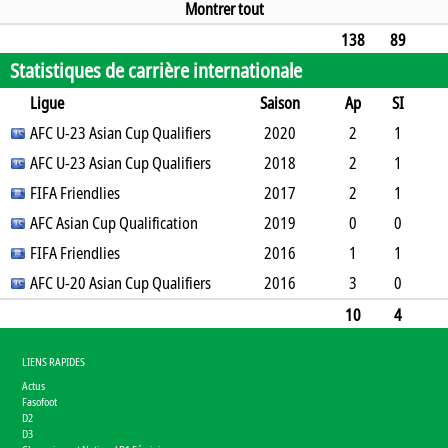
4
9
4
0
0
0
0
656
Montrer tout
138
89
Statistiques de carrière internationale
28
144
14
4
1
0
0
5480
Ligue
Saison
Ap
SI
SO
AFC U-23 Asian Cup Qualifiers
B
B
A
CJ
2J
2020
CR
Min
2
1
0
AFC U-23 Asian Cup Qualifiers
1
0
0
0
2018
0
106
2
1
1
FIFA Friendlies
2
0
0
0
2017
0
80
2
1
1
AFC Asian Cup Qualification
1
0
0
0
2019
0
90
0
0
0
FIFA Friendlies
2
0
0
0
2016
0
0
1
1
0
AFC U-20 Asian Cup Qualifiers
1
0
0
0
2016
0
13
3
0
0
0
0
0
0
0
270
10
4
2
7
0
0
0
0
0
559
LIENS RAPIDES
Actus
Fasofoot
D2
D3