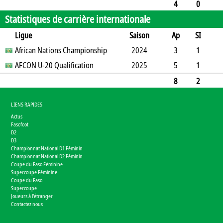
0
0
1
0
0
0
0
360
4
0
Statistiques de carrière internationale
0
0
1
0
0
0
0
360
Ligue
Saison
Ap
SI
SO
African Nations Championship
B
B
A
CJ
2J
2024
CR
Min
3
1
1
AFCON U-20 Qualification
2
0
0
0
0
2025
0
187
5
1
0
1
0
0
1
0
0
364
8
2
1
3
0
0
1
0
0
551
LIENS RAPIDES
Actus
Fasofoot
D2
D3
Championnat National D1 Féminin
Championnat National D2 Féminin
Coupe du Faso Féminine
Supercoupe Féminine
Coupe du Faso
Supercoupe
Joueurs à l'étranger
Contactez nous