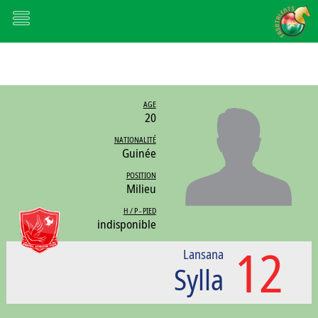
AGE
20
NATIONALITÉ
Guinée
POSITION
Milieu
H / P - PIED
indisponible
12
Lansana
Sylla