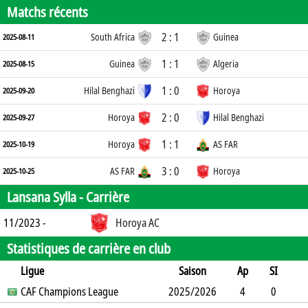
Matchs récents
2 : 1
South Africa
Guinea
2025-08-11
1 : 1
Guinea
Algeria
2025-08-15
1 : 0
Hilal Benghazi
Horoya
2025-09-20
2 : 0
Horoya
Hilal Benghazi
2025-09-27
1 : 1
Horoya
AS FAR
2025-10-19
3 : 0
AS FAR
Horoya
2025-10-25
Lansana Sylla -
Carrière
11/2023 -
Horoya AC
Statistiques de carrière en club
Ligue
Saison
Ap
SI
SO
CAF Champions League
B
B
A
CJ
2025/2026
2J
CR
Min
4
0