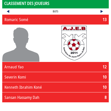
CLASSEMENT DES JOUEURS
BUTS
Romaric Somé
13
Arnaud Yao
12
Severin Komi
10
Kenneth Ibrahim Koné
10
Sansan Hassamy Dah
8