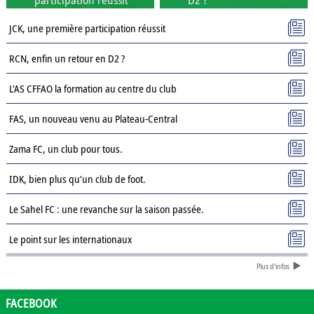
JCK, une première participation réussit
RCN, enfin un retour en D2 ?
L’AS CFFAO la formation au centre du club
FAS, un nouveau venu au Plateau-Central
Zama FC, un club pour tous.
IDK, bien plus qu’un club de foot.
Le Sahel FC : une revanche sur la saison passée.
Le point sur les internationaux
Plus d'infos
Présentation des clubs de D3 : AJSD
Présentation des clubs de D3 : ASPC Tenkodogo
FACEBOOK