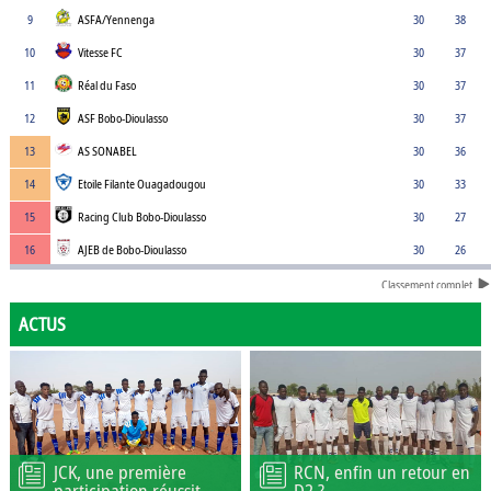
9
ASFA/Yennenga
30
38
10
Vitesse FC
30
37
11
Réal du Faso
30
37
12
ASF Bobo-Dioulasso
30
37
13
AS SONABEL
30
36
14
Etoile Filante Ouagadougou
30
33
15
Racing Club Bobo-Dioulasso
30
27
16
AJEB de Bobo-Dioulasso
30
26
Classement complet
ACTUS
JCK, une première
RCN, enfin un retour en
participation réussit
D2 ?