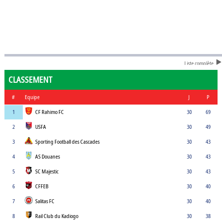
Liste complète
CLASSEMENT
#
Equipe
J
P
1
CF Rahimo FC
30
69
2
USFA
30
49
3
Sporting Football des Cascades
30
43
4
AS Douanes
30
43
5
SC Majestic
30
43
6
CFFEB
30
40
7
Salitas FC
30
40
8
Rail Club du Kadiogo
30
38