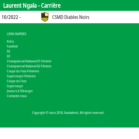
Laurent Ngala -
Carrière
10/2022 -
CSMD Diables Noirs
LIENS RAPIDES
Actus
Fasofoot
D2
D3
Championnat National D1 Féminin
Championnat National D2 Féminin
Coupe du Faso Féminine
Supercoupe Féminine
Coupe du Faso
Supercoupe
Joueurs à l'étranger
Contactez nous
Copyright © since 2018, fasotalents. All rights reserved.