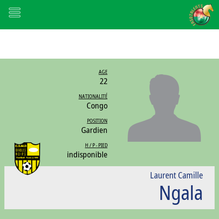
AGE
22
NATIONALITÉ
Congo
POSITION
Gardien
H / P - PIED
indisponible
Laurent Camille
Ngala