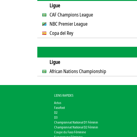
Ligue
CAF Champions League
NBC Premier League
Copa del Rey
Ligue
African Nations Championship
LIENS RAPIDES
Actus
Fasofoot
D2
D3
Championnat National D1 Féminin
Championnat National D2 Féminin
Coupe du Faso Féminine
Supercoupe Féminine