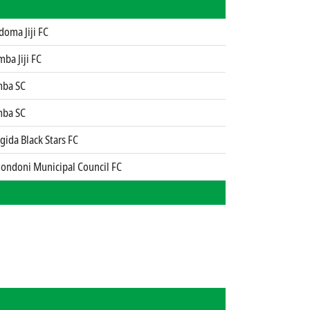
doma Jiji FC
ba Jiji FC
mba SC
mba SC
gida Black Stars FC
nondoni Municipal Council FC