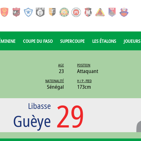
ÉMININE
COUPE DU FASO
SUPERCOUPE
LES ÉTALONS
JOUEURS
AGE
POSITION
23
Attaquant
NATIONALITÉ
H / P - PIED
Sénégal
173cm
29
Libasse
Guèye