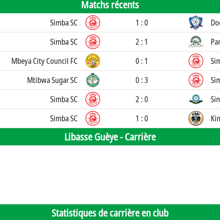
Matchs récents
Simba SC
1 : 0
Do
Simba SC
2 : 1
Pam
Mbeya City Council FC
0 : 1
Si
Mtibwa Sugar SC
0 : 3
Si
Simba SC
2 : 0
Sin
Simba SC
1 : 0
Ki
Libasse Guèye -
Carrière
Statistiques de carrière en club