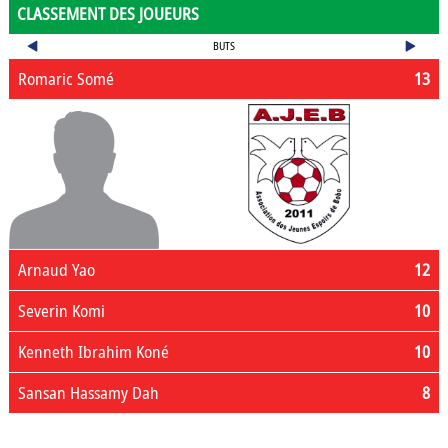
CLASSEMENT DES JOUEURS
BUTS
Romaric Somé
13
Arnaud Yao
12
Severin Komi
10
Kenneth Ibrahim Koné
10
Sansan Hassamy Dah
8