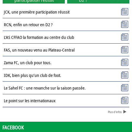
JCK, une première participation réussit
RCN, enfin un retour en D2 ?
L’AS CFFAO la formation au centre du club
FAS, un nouveau venu au Plateau-Central
Zama FC, un club pour tous.
IDK, bien plus qu’un club de foot.
Le Sahel FC : une revanche sur la saison passée.
Le point sur les internationaux
Plus d'infos
Présentation des clubs de D3 : AJSD
Présentation des clubs de D3 : ASPC Tenkodogo
FACEBOOK