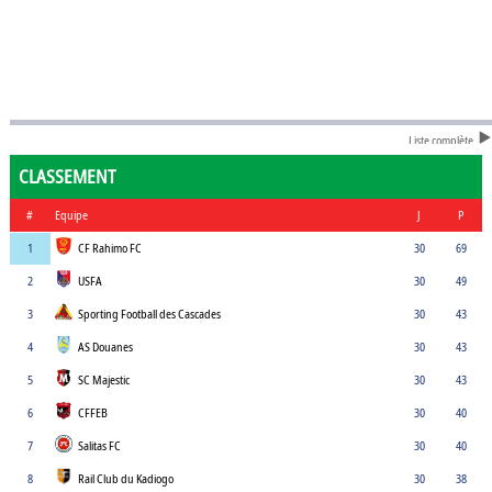
Liste complète
CLASSEMENT
#
Equipe
J
P
1
CF Rahimo FC
30
69
2
USFA
30
49
3
Sporting Football des Cascades
30
43
4
AS Douanes
30
43
5
SC Majestic
30
43
6
CFFEB
30
40
7
Salitas FC
30
40
8
Rail Club du Kadiogo
30
38