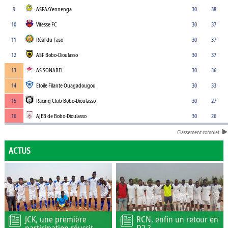
9
ASFA/Yennenga
30
38
10
Vitesse FC
30
37
11
Réal du Faso
30
37
12
ASF Bobo-Dioulasso
30
37
13
AS SONABEL
30
36
14
Etoile Filante Ouagadougou
30
33
15
Racing Club Bobo-Dioulasso
30
27
16
AJEB de Bobo-Dioulasso
30
26
Classement complet
ACTUS
JCK, une première
RCN, enfin un retour en
participation réussit
D2 ?