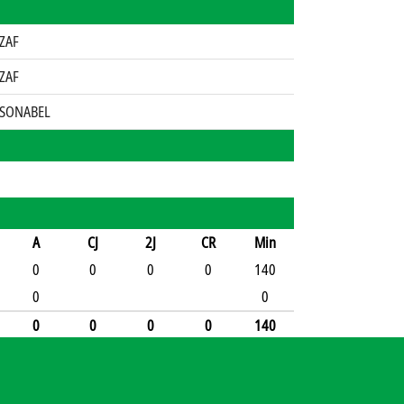
ZAF
ZAF
 SONABEL
A
CJ
2J
CR
Min
0
0
0
0
140
0
0
0
0
0
0
140