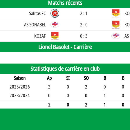
Matchs récents
Salitas FC
2 : 1
KO
AS SONABEL
2 : 0
KO
KOZAF
0 : 3
AS
Lionel Basolet -
Carrière
Statistiques de carrière en club
Saison
Ap
SI
SO
B
B
2025/2026
2
0
2
0
0
2023/2024
0
0
0
1
0
2
0
2
1
0