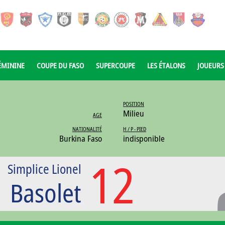
ÉMININE
COUPE DU FASO
SUPERCOUPE
LES ÉTALONS
JOUEURS
POSITION
Milieu
AGE
NATIONALITÉ
H / P - PIED
Burkina Faso
indisponible
12
Simplice Lionel
Basolet