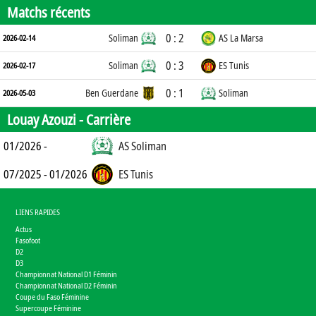
Matchs récents
0 : 2
Soliman
AS La Marsa
2026-02-14
0 : 3
Soliman
ES Tunis
2026-02-17
0 : 1
Ben Guerdane
Soliman
2026-05-03
Louay Azouzi -
Carrière
01/2026 -
AS Soliman
07/2025 - 01/2026
ES Tunis
LIENS RAPIDES
Actus
Fasofoot
D2
D3
Championnat National D1 Féminin
Championnat National D2 Féminin
Coupe du Faso Féminine
Supercoupe Féminine