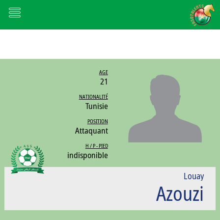
AGE
21
NATIONALITÉ
Tunisie
POSITION
Attaquant
H / P - PIED
indisponible
Louay
Azouzi