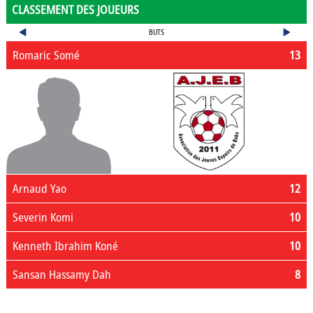
CLASSEMENT DES JOUEURS
BUTS
Romaric Somé
13
Arnaud Yao
12
Severin Komi
10
Kenneth Ibrahim Koné
10
Sansan Hassamy Dah
8