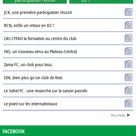
JCK, une première participation réussit
RCN, enfin un retour en D2 ?
L’AS CFFAO la formation au centre du club
FAS, un nouveau venu au Plateau-Central
Zama FC, un club pour tous.
IDK, bien plus qu’un club de foot.
Le Sahel FC : une revanche sur la saison passée.
Le point sur les internationaux
Plus d'infos
Présentation des clubs de D3 : AJSD
Présentation des clubs de D3 : ASPC Tenkodogo
FACEBOOK