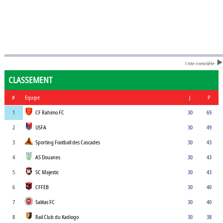
Liste complète
CLASSEMENT
#
Equipe
J
P
1
CF Rahimo FC
30
69
2
USFA
30
49
3
Sporting Football des Cascades
30
43
4
AS Douanes
30
43
5
SC Majestic
30
43
6
CFFEB
30
40
7
Salitas FC
30
40
8
Rail Club du Kadiogo
30
38