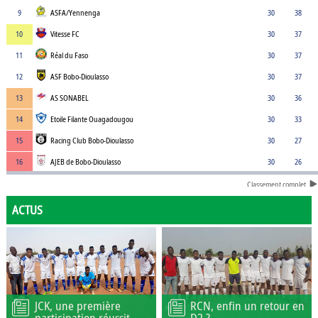
9
ASFA/Yennenga
30
38
10
Vitesse FC
30
37
11
Réal du Faso
30
37
12
ASF Bobo-Dioulasso
30
37
13
AS SONABEL
30
36
14
Etoile Filante Ouagadougou
30
33
15
Racing Club Bobo-Dioulasso
30
27
16
AJEB de Bobo-Dioulasso
30
26
Classement complet
ACTUS
JCK, une première
RCN, enfin un retour en
participation réussit
D2 ?