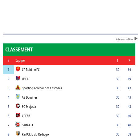
Liste complète
CLASSEMENT
#
Equipe
J
P
1
CF Rahimo FC
30
69
2
USFA
30
49
3
Sporting Football des Cascades
30
43
4
AS Douanes
30
43
5
SC Majestic
30
43
6
CFFEB
30
40
7
Salitas FC
30
40
8
Rail Club du Kadiogo
30
38