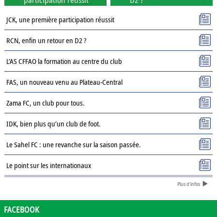
JCK, une première participation réussit
RCN, enfin un retour en D2 ?
L’AS CFFAO la formation au centre du club
FAS, un nouveau venu au Plateau-Central
Zama FC, un club pour tous.
IDK, bien plus qu’un club de foot.
Le Sahel FC : une revanche sur la saison passée.
Le point sur les internationaux
Plus d'infos
Présentation des clubs de D3 : AJSD
Présentation des clubs de D3 : ASPC Tenkodogo
FACEBOOK