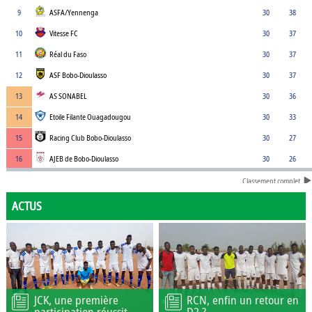
9
ASFA/Yennenga
30
38
10
Vitesse FC
30
37
11
Réal du Faso
30
37
12
ASF Bobo-Dioulasso
30
37
13
AS SONABEL
30
36
14
Etoile Filante Ouagadougou
30
33
15
Racing Club Bobo-Dioulasso
30
27
16
AJEB de Bobo-Dioulasso
30
26
Classement complet
ACTUS
JCK, une première
RCN, enfin un retour en
participation réussit
D2 ?