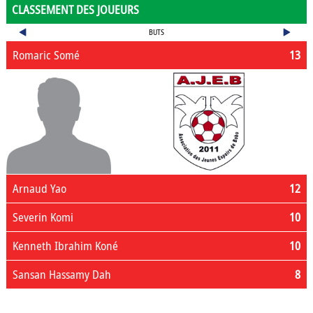
CLASSEMENT DES JOUEURS
BUTS
Romaric Somé
13
Arnaud Yao
12
Severin Komi
10
Kenneth Ibrahim Koné
10
Sansan Hassamy Dah
8