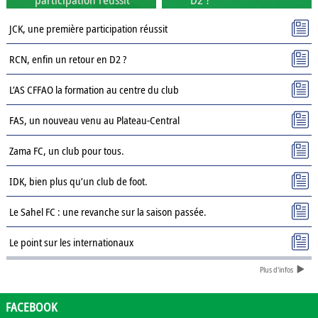
JCK, une première participation réussit
RCN, enfin un retour en D2 ?
L’AS CFFAO la formation au centre du club
FAS, un nouveau venu au Plateau-Central
Zama FC, un club pour tous.
IDK, bien plus qu’un club de foot.
Le Sahel FC : une revanche sur la saison passée.
Le point sur les internationaux
Plus d'infos
Présentation des clubs de D3 : AJSD
Présentation des clubs de D3 : ASPC Tenkodogo
FACEBOOK