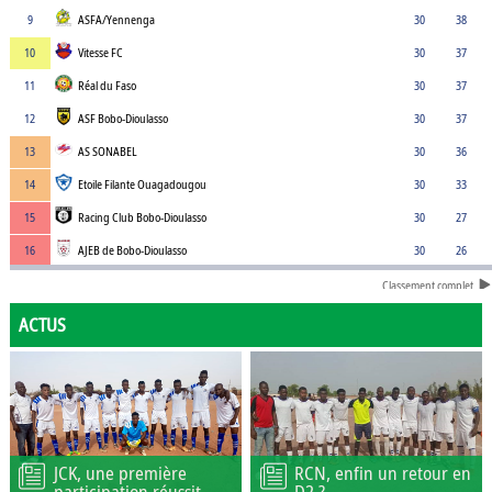
9
ASFA/Yennenga
30
38
10
Vitesse FC
30
37
11
Réal du Faso
30
37
12
ASF Bobo-Dioulasso
30
37
13
AS SONABEL
30
36
14
Etoile Filante Ouagadougou
30
33
15
Racing Club Bobo-Dioulasso
30
27
16
AJEB de Bobo-Dioulasso
30
26
Classement complet
ACTUS
JCK, une première
RCN, enfin un retour en
participation réussit
D2 ?