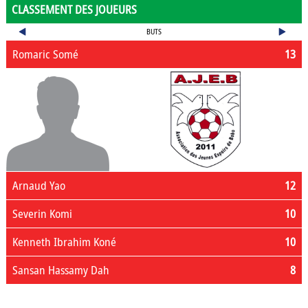
CLASSEMENT DES JOUEURS
BUTS
Romaric Somé
13
Arnaud Yao
12
Severin Komi
10
Kenneth Ibrahim Koné
10
Sansan Hassamy Dah
8