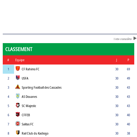
Liste complète
CLASSEMENT
#
Equipe
J
P
1
CF Rahimo FC
30
69
2
USFA
30
49
3
Sporting Football des Cascades
30
43
4
AS Douanes
30
43
5
SC Majestic
30
43
6
CFFEB
30
40
7
Salitas FC
30
40
8
Rail Club du Kadiogo
30
38